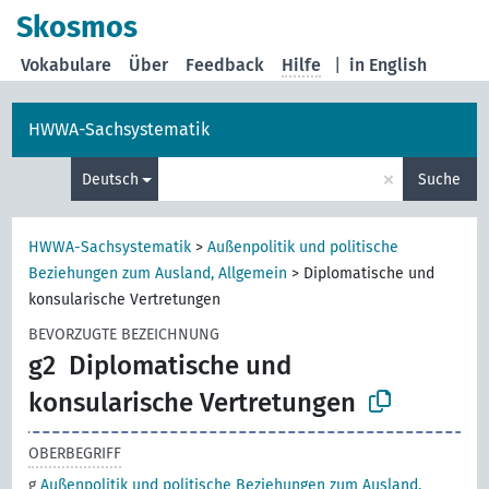
Skosmos
Vokabulare
Über
Feedback
Hilfe
|
in English
HWWA-Sachsystematik
×
Deutsch
Suche
HWWA-Sachsystematik
>
Außenpolitik und politische
Beziehungen zum Ausland, Allgemein
>
Diplomatische und
konsularische Vertretungen
BEVORZUGTE BEZEICHNUNG
g2
Diplomatische und
konsularische Vertretungen
OBERBEGRIFF
g
Außenpolitik und politische Beziehungen zum Ausland,