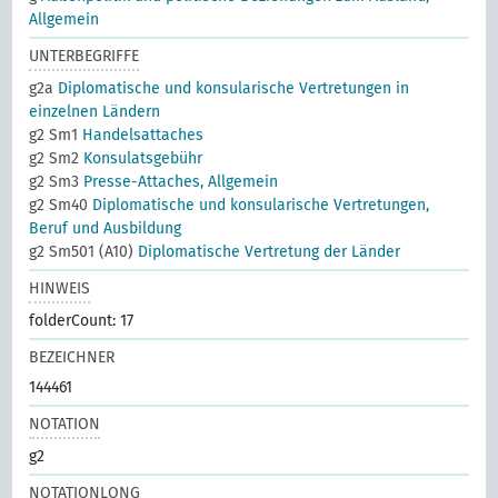
Allgemein
UNTERBEGRIFFE
g2a
Diplomatische und konsularische Vertretungen in
einzelnen Ländern
g2 Sm1
Handelsattaches
g2 Sm2
Konsulatsgebühr
g2 Sm3
Presse-Attaches, Allgemein
g2 Sm40
Diplomatische und konsularische Vertretungen,
Beruf und Ausbildung
g2 Sm501 (A10)
Diplomatische Vertretung der Länder
HINWEIS
folderCount: 17
BEZEICHNER
144461
NOTATION
g2
NOTATIONLONG