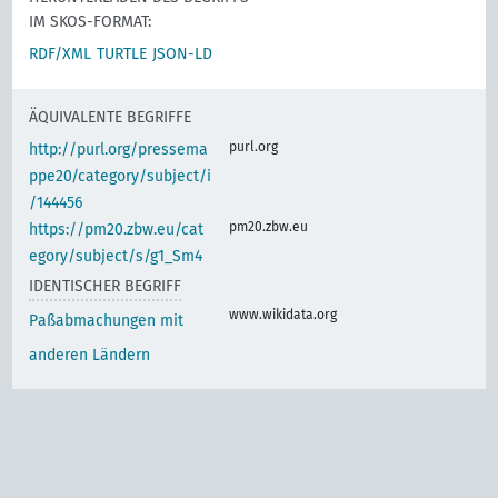
IM SKOS-FORMAT:
RDF/XML
TURTLE
JSON-LD
ÄQUIVALENTE BEGRIFFE
purl.org
http://purl.org/pressema
ppe20/category/subject/i
/144456
pm20.zbw.eu
https://pm20.zbw.eu/cat
egory/subject/s/g1_Sm4
IDENTISCHER BEGRIFF
www.wikidata.org
Paßabmachungen mit
anderen Ländern