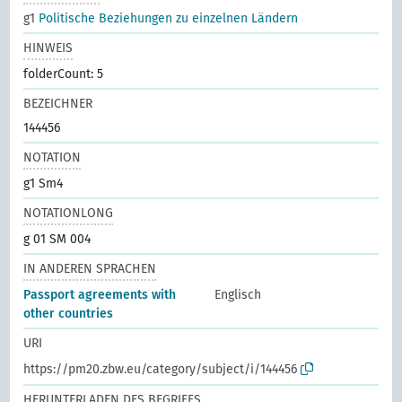
g1
Politische Beziehungen zu einzelnen Ländern
HINWEIS
folderCount: 5
BEZEICHNER
144456
NOTATION
g1 Sm4
NOTATIONLONG
g 01 SM 004
IN ANDEREN SPRACHEN
Passport agreements with
Englisch
other countries
URI
https://pm20.zbw.eu/category/subject/i/144456
HERUNTERLADEN DES BEGRIFFS