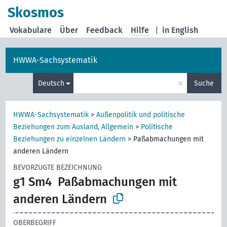
Skosmos
Vokabulare
Über
Feedback
Hilfe
|
in English
HWWA-Sachsystematik
×
Deutsch
Suche
HWWA-Sachsystematik
>
Außenpolitik und politische
Beziehungen zum Ausland, Allgemein
>
Politische
Beziehungen zu einzelnen Ländern
>
Paßabmachungen mit
anderen Ländern
BEVORZUGTE BEZEICHNUNG
g1 Sm4
Paßabmachungen mit
anderen Ländern
OBERBEGRIFF