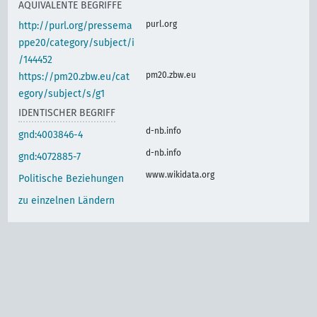
ÄQUIVALENTE BEGRIFFE
purl.org
http://purl.org/pressema
ppe20/category/subject/i
/144452
pm20.zbw.eu
https://pm20.zbw.eu/cat
egory/subject/s/g1
IDENTISCHER BEGRIFF
d-nb.info
gnd:4003846-4
d-nb.info
gnd:4072885-7
www.wikidata.org
Politische Beziehungen
zu einzelnen Ländern