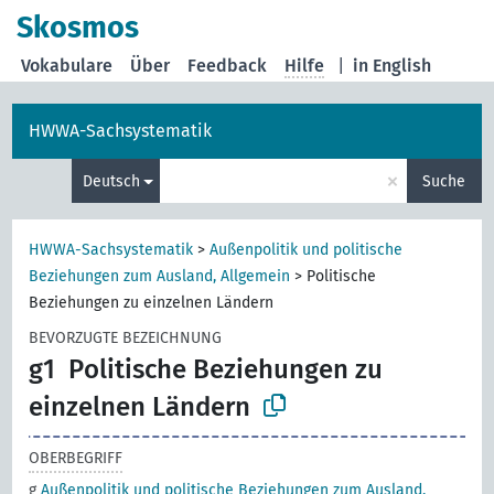
Skosmos
Vokabulare
Über
Feedback
Hilfe
|
in English
HWWA-Sachsystematik
×
Deutsch
Suche
HWWA-Sachsystematik
>
Außenpolitik und politische
Beziehungen zum Ausland, Allgemein
>
Politische
Beziehungen zu einzelnen Ländern
BEVORZUGTE BEZEICHNUNG
g1
Politische Beziehungen zu
einzelnen Ländern
OBERBEGRIFF
g
Außenpolitik und politische Beziehungen zum Ausland,