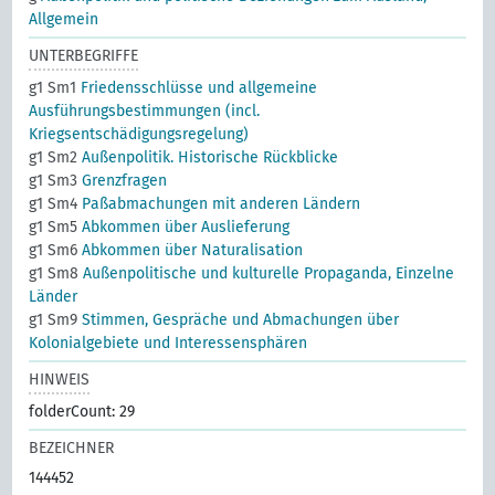
Allgemein
UNTERBEGRIFFE
g1 Sm1
Friedensschlüsse und allgemeine
Ausführungsbestimmungen (incl.
Kriegsentschädigungsregelung)
g1 Sm2
Außenpolitik. Historische Rückblicke
g1 Sm3
Grenzfragen
g1 Sm4
Paßabmachungen mit anderen Ländern
g1 Sm5
Abkommen über Auslieferung
g1 Sm6
Abkommen über Naturalisation
g1 Sm8
Außenpolitische und kulturelle Propaganda, Einzelne
Länder
g1 Sm9
Stimmen, Gespräche und Abmachungen über
Kolonialgebiete und Interessensphären
HINWEIS
folderCount: 29
BEZEICHNER
144452