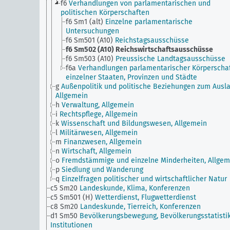
f6
Verhandlungen von parlamentarischen und
politischen Körperschaften
f6 Sm1 (alt)
Einzelne parlamentarische
Untersuchungen
f6 Sm501 (A10)
Reichstagsausschüsse
f6 Sm502 (A10)
Reichswirtschaftsausschüsse
f6 Sm503 (A10)
Preussische Landtagsausschüsse
f6a
Verhandlungen parlamentarischer Körperscha
einzelner Staaten, Provinzen und Städte
g
Außenpolitik und politische Beziehungen zum Ausla
Allgemein
h
Verwaltung, Allgemein
i
Rechtspflege, Allgemein
k
Wissenschaft und Bildungswesen, Allgemein
l
Militärwesen, Allgemein
m
Finanzwesen, Allgemein
n
Wirtschaft, Allgemein
o
Fremdstämmige und einzelne Minderheiten, Allgem
p
Siedlung und Wanderung
q
Einzelfragen politischer und wirtschaftlicher Natur
c5 Sm20
Landeskunde, Klima, Konferenzen
c5 Sm501 (H)
Wetterdienst, Flugwetterdienst
c8 Sm20
Landeskunde, Tierreich, Konferenzen
d1 Sm50
Bevölkerungsbewegung, Bevölkerungsstatistik
Institutionen