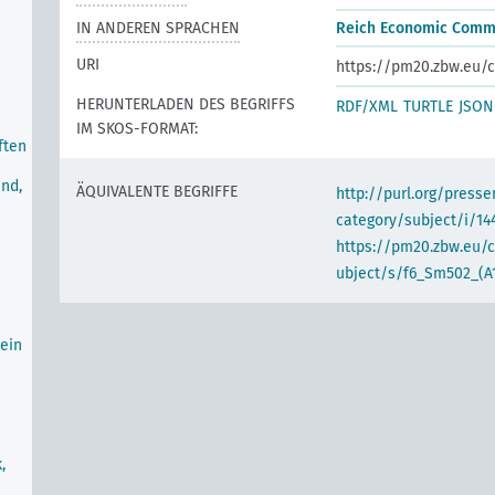
IN ANDEREN SPRACHEN
Reich Economic Comm
URI
https://pm20.zbw.eu/c
HERUNTERLADEN DES BEGRIFFS
RDF/XML
TURTLE
JSON
IM SKOS-FORMAT:
ften
nd,
ÄQUIVALENTE BEGRIFFE
http://purl.org/pres
category/subject/i/14
https://pm20.zbw.eu/
ubject/s/f6_Sm502_(A
ein
,