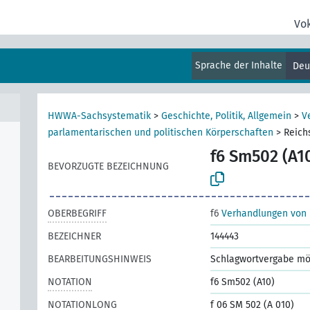
Vo
Sprache der Inhalte
Deu
HWWA-Sachsystematik
>
Geschichte, Politik, Allgemein
>
V
parlamentarischen und politischen Körperschaften
>
Reich
f6 Sm502 (A1
BEVORZUGTE BEZEICHNUNG
OBERBEGRIFF
f6
Verhandlungen von 
BEZEICHNER
144443
BEARBEITUNGSHINWEIS
Schlagwortvergabe mö
NOTATION
f6 Sm502 (A10)
NOTATIONLONG
f 06 SM 502 (A 010)