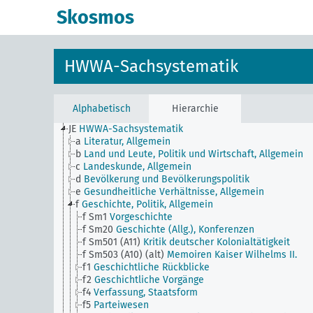
Skosmos
HWWA-Sachsystematik
Alphabetisch
Hierarchie
JE
HWWA-Sachsystematik
a
Literatur, Allgemein
b
Land und Leute, Politik und Wirtschaft, Allgemein
c
Landeskunde, Allgemein
d
Bevölkerung und Bevölkerungspolitik
e
Gesundheitliche Verhältnisse, Allgemein
f
Geschichte, Politik, Allgemein
f Sm1
Vorgeschichte
f Sm20
Geschichte (Allg.), Konferenzen
f Sm501 (A11)
Kritik deutscher Kolonialtätigkeit
f Sm503 (A10) (alt)
Memoiren Kaiser Wilhelms II.
f1
Geschichtliche Rückblicke
f2
Geschichtliche Vorgänge
f4
Verfassung, Staatsform
f5
Parteiwesen