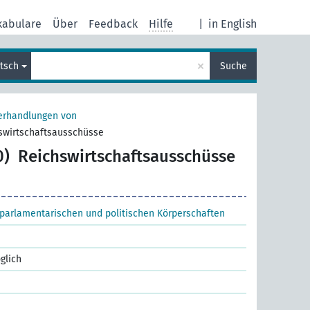
kabulare
Über
Feedback
Hilfe
|
in English
×
tsch
Suche
erhandlungen von
swirtschaftsausschüsse
0)
Reichswirtschaftsausschüsse
parlamentarischen und politischen Körperschaften
glich