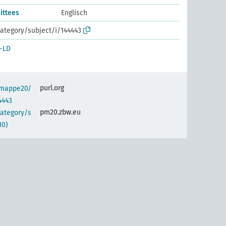
ittees
Englisch
ategory/subject/i/144443
-LD
purl.org
semappe20/
4443
pm20.zbw.eu
category/s
10)