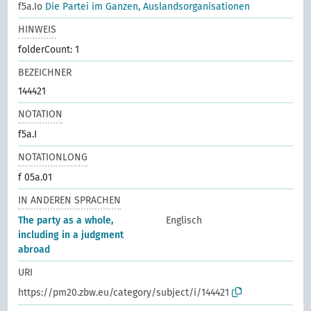
f5a.Io
Die Partei im Ganzen, Auslandsorganisationen
HINWEIS
folderCount: 1
BEZEICHNER
144421
NOTATION
f5a.I
NOTATIONLONG
f 05a.01
IN ANDEREN SPRACHEN
The party as a whole,
Englisch
including in a judgment
abroad
URI
https://pm20.zbw.eu/category/subject/i/144421