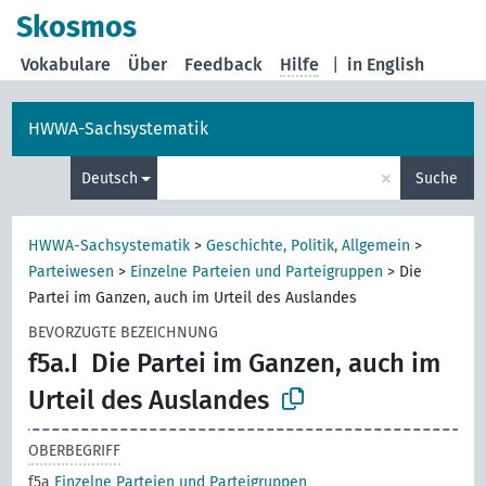
Skosmos
Vokabulare
Über
Feedback
Hilfe
|
in English
HWWA-Sachsystematik
×
Deutsch
Suche
HWWA-Sachsystematik
>
Geschichte, Politik, Allgemein
>
Parteiwesen
>
Einzelne Parteien und Parteigruppen
>
Die
Partei im Ganzen, auch im Urteil des Auslandes
BEVORZUGTE BEZEICHNUNG
f5a.I
Die Partei im Ganzen, auch im
Urteil des Auslandes
OBERBEGRIFF
f5a
Einzelne Parteien und Parteigruppen