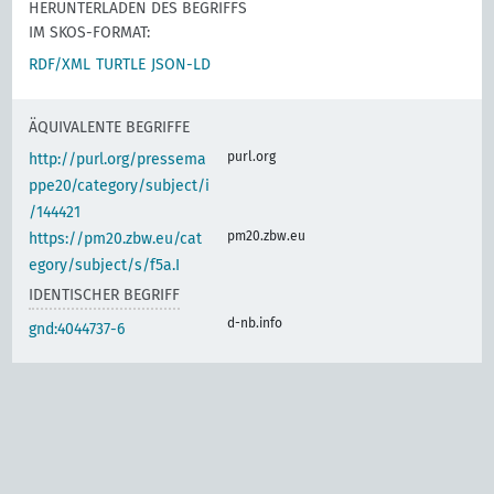
HERUNTERLADEN DES BEGRIFFS
IM SKOS-FORMAT:
RDF/XML
TURTLE
JSON-LD
ÄQUIVALENTE BEGRIFFE
purl.org
http://purl.org/pressema
ppe20/category/subject/i
/144421
pm20.zbw.eu
https://pm20.zbw.eu/cat
egory/subject/s/f5a.I
IDENTISCHER BEGRIFF
d-nb.info
gnd:4044737-6