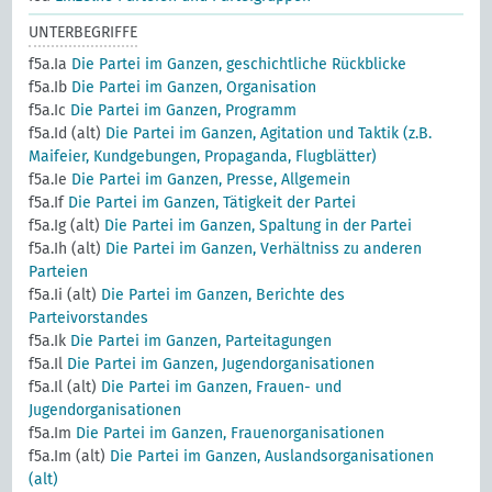
UNTERBEGRIFFE
f5a.Ia
Die Partei im Ganzen, geschichtliche Rückblicke
f5a.Ib
Die Partei im Ganzen, Organisation
f5a.Ic
Die Partei im Ganzen, Programm
f5a.Id (alt)
Die Partei im Ganzen, Agitation und Taktik (z.B.
Maifeier, Kundgebungen, Propaganda, Flugblätter)
f5a.Ie
Die Partei im Ganzen, Presse, Allgemein
f5a.If
Die Partei im Ganzen, Tätigkeit der Partei
f5a.Ig (alt)
Die Partei im Ganzen, Spaltung in der Partei
f5a.Ih (alt)
Die Partei im Ganzen, Verhältniss zu anderen
Parteien
f5a.Ii (alt)
Die Partei im Ganzen, Berichte des
Parteivorstandes
f5a.Ik
Die Partei im Ganzen, Parteitagungen
f5a.Il
Die Partei im Ganzen, Jugendorganisationen
f5a.Il (alt)
Die Partei im Ganzen, Frauen- und
Jugendorganisationen
f5a.Im
Die Partei im Ganzen, Frauenorganisationen
f5a.Im (alt)
Die Partei im Ganzen, Auslandsorganisationen
(alt)