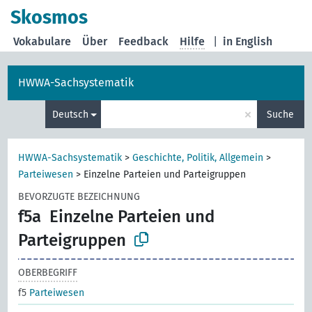
Skosmos
Vokabulare
Über
Feedback
Hilfe
|
in English
HWWA-Sachsystematik
×
Deutsch
Suche
HWWA-Sachsystematik
>
Geschichte, Politik, Allgemein
>
Parteiwesen
>
Einzelne Parteien und Parteigruppen
BEVORZUGTE BEZEICHNUNG
f5a
Einzelne Parteien und
Parteigruppen
OBERBEGRIFF
f5
Parteiwesen