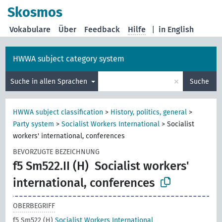
Skosmos
Vokabulare
Über
Feedback
Hilfe
|
in English
HWWA subject category system
×
Suche in allen Sprachen
Suche
HWWA subject classification
>
History, politics, general
>
Party system
>
Socialist Workers International
>
Socialist
workers' international, conferences
BEVORZUGTE BEZEICHNUNG
f5 Sm522.II (H)
Socialist workers'
international, conferences
OBERBEGRIFF
f5 Sm522 (H)
Socialist Workers International