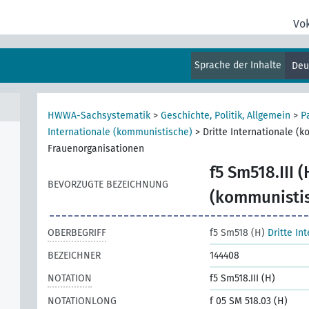
Vo
Sprache der Inhalte
Deu
HWWA-Sachsystematik
>
Geschichte, Politik, Allgemein
>
P
Internationale (kommunistische)
>
Dritte Internationale (
Frauenorganisationen
f5 Sm518.III (
BEVORZUGTE BEZEICHNUNG
(kommunistis
OBERBEGRIFF
f5 Sm518 (H)
Dritte In
BEZEICHNER
144408
NOTATION
f5 Sm518.III (H)
NOTATIONLONG
f 05 SM 518.03 (H)