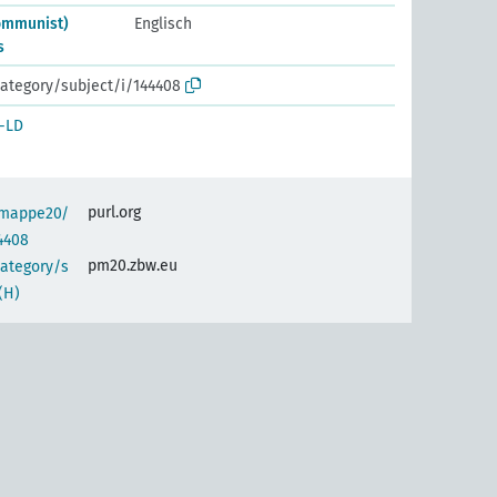
communist)
Englisch
s
ategory/subject/i/144408
-LD
purl.org
semappe20/
4408
pm20.zbw.eu
category/s
(H)