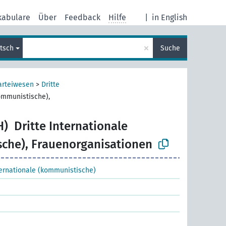
kabulare
Über
Feedback
Hilfe
|
in English
×
tsch
Suche
arteiwesen
>
Dritte
kommunistische),
H)
Dritte Internationale
che), Frauenorganisationen
ternationale (kommunistische)