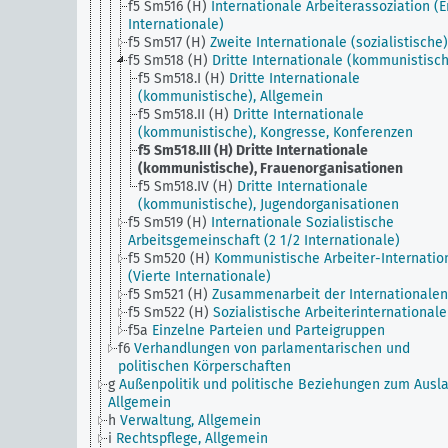
f5 Sm516 (H)
Internationale Arbeiterassoziation (E
Internationale)
f5 Sm517 (H)
Zweite Internationale (sozialistische)
f5 Sm518 (H)
Dritte Internationale (kommunistisc
f5 Sm518.I (H)
Dritte Internationale
(kommunistische), Allgemein
f5 Sm518.II (H)
Dritte Internationale
(kommunistische), Kongresse, Konferenzen
f5 Sm518.III (H)
Dritte Internationale
(kommunistische), Frauenorganisationen
f5 Sm518.IV (H)
Dritte Internationale
(kommunistische), Jugendorganisationen
f5 Sm519 (H)
Internationale Sozialistische
Arbeitsgemeinschaft (2 1/2 Internationale)
f5 Sm520 (H)
Kommunistische Arbeiter-Internatio
(Vierte Internationale)
f5 Sm521 (H)
Zusammenarbeit der Internationalen
f5 Sm522 (H)
Sozialistische Arbeiterinternationale
f5a
Einzelne Parteien und Parteigruppen
f6
Verhandlungen von parlamentarischen und
politischen Körperschaften
g
Außenpolitik und politische Beziehungen zum Ausla
Allgemein
h
Verwaltung, Allgemein
i
Rechtspflege, Allgemein