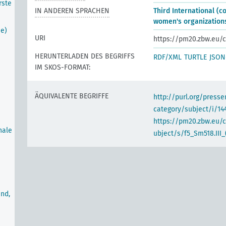
rste
IN ANDEREN SPRACHEN
Third International (
women's organization
he)
URI
https://pm20.zbw.eu/c
HERUNTERLADEN DES BEGRIFFS
RDF/XML
TURTLE
JSON
IM SKOS-FORMAT:
ÄQUIVALENTE BEGRIFFE
http://purl.org/pres
category/subject/i/14
https://pm20.zbw.eu/
nale
ubject/s/f5_Sm518.III_
nd,