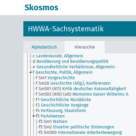
Skosmos
HWWA-Sachsystematik
JE
HWWA-Sachsystematik
a
Literatur, Allgemein
Alphabetisch
Hierarchie
b
Land und Leute, Politik und Wirtschaft, Allgemein
c
Landeskunde, Allgemein
d
Bevölkerung und Bevölkerungspolitik
e
Gesundheitliche Verhältnisse, Allgemein
f
Geschichte, Politik, Allgemein
f Sm1
Vorgeschichte
f Sm20
Geschichte (Allg.), Konferenzen
f Sm501 (A11)
Kritik deutscher Kolonialtätigkeit
f Sm503 (A10) (alt)
Memoiren Kaiser Wilhelms II.
f1
Geschichtliche Rückblicke
f2
Geschichtliche Vorgänge
f4
Verfassung, Staatsform
f5
Parteiwesen
f5 Sm1
Wahlen
f5 Sm2
Einzelne politische Strömungen
f5 Sm500
Internationale Arbeiterbewegung