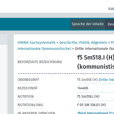
Vo
Sprache der Inhalte
Deu
HWWA-Sachsystematik
>
Geschichte, Politik, Allgemein
>
P
Internationale (kommunistische)
>
Dritte Internationale (
f5 Sm518.I (H
BEVORZUGTE BEZEICHNUNG
(kommunistis
OBERBEGRIFF
f5 Sm518 (H)
Dritte In
BEZEICHNER
144406
NOTATION
f5 Sm518.I (H)
NOTATIONLONG
f 05 SM 518.01 (H)
IN ANDEREN SPRACHEN
Third International (