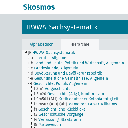
Skosmos
HWWA-Sachsystematik
Alphabetisch
Hierarchie
JE
HWWA-Sachsystematik
a
Literatur, Allgemein
b
Land und Leute, Politik und Wirtschaft, Allgemein
c
Landeskunde, Allgemein
d
Bevölkerung und Bevölkerungspolitik
e
Gesundheitliche Verhältnisse, Allgemein
f
Geschichte, Politik, Allgemein
f Sm1
Vorgeschichte
f Sm20
Geschichte (Allg.), Konferenzen
f Sm501 (A11)
Kritik deutscher Kolonialtätigkeit
f Sm503 (A10) (alt)
Memoiren Kaiser Wilhelms II.
f1
Geschichtliche Rückblicke
f2
Geschichtliche Vorgänge
f4
Verfassung, Staatsform
f5
Parteiwesen