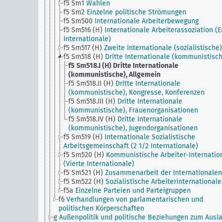
f5 Sm1
Wahlen
f5 Sm2
Einzelne politische Strömungen
f5 Sm500
Internationale Arbeiterbewegung
f5 Sm516 (H)
Internationale Arbeiterassoziation (E
Internationale)
f5 Sm517 (H)
Zweite Internationale (sozialistische)
f5 Sm518 (H)
Dritte Internationale (kommunistisc
f5 Sm518.I (H)
Dritte Internationale
(kommunistische), Allgemein
f5 Sm518.II (H)
Dritte Internationale
(kommunistische), Kongresse, Konferenzen
f5 Sm518.III (H)
Dritte Internationale
(kommunistische), Frauenorganisationen
f5 Sm518.IV (H)
Dritte Internationale
(kommunistische), Jugendorganisationen
f5 Sm519 (H)
Internationale Sozialistische
Arbeitsgemeinschaft (2 1/2 Internationale)
f5 Sm520 (H)
Kommunistische Arbeiter-Internatio
(Vierte Internationale)
f5 Sm521 (H)
Zusammenarbeit der Internationalen
f5 Sm522 (H)
Sozialistische Arbeiterinternationale
f5a
Einzelne Parteien und Parteigruppen
f6
Verhandlungen von parlamentarischen und
politischen Körperschaften
g
Außenpolitik und politische Beziehungen zum Ausla