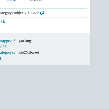
ategory/subject/i/144406
-LD
purl.org
semappe20/
4406
pm20.zbw.eu
category/s
H)