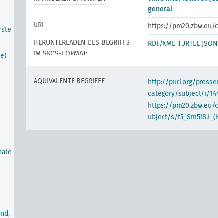
general
URI
https://pm20.zbw.eu/c
rste
HERUNTERLADEN DES BEGRIFFS
RDF/XML
TURTLE
JSON
IM SKOS-FORMAT:
he)
ÄQUIVALENTE BEGRIFFE
http://purl.org/pres
category/subject/i/14
https://pm20.zbw.eu/
ubject/s/f5_Sm518.I_(
nale
nd,