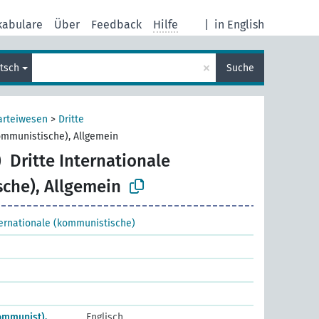
kabulare
Über
Feedback
Hilfe
|
in English
×
tsch
Suche
arteiwesen
>
Dritte
kommunistische), Allgemein
)
Dritte Internationale
che), Allgemein
ternationale (kommunistische)
Communist),
Englisch