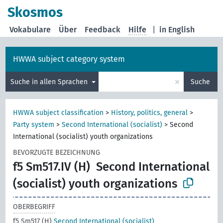
Skosmos
Vokabulare
Über
Feedback
Hilfe
|
in English
HWWA subject category system
×
Suche in allen Sprachen
Suche
HWWA subject classification
>
History, politics, general
>
Party system
>
Second International (socialist)
>
Second
International (socialist) youth organizations
BEVORZUGTE BEZEICHNUNG
f5 Sm517.IV (H)
Second International
(socialist) youth organizations
OBERBEGRIFF
f5 Sm517 (H)
Second International (socialist)