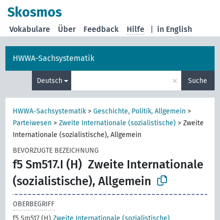
Skosmos
Vokabulare
Über
Feedback
Hilfe
|
in English
HWWA-Sachsystematik
×
Deutsch
Suche
HWWA-Sachsystematik
>
Geschichte, Politik, Allgemein
>
Parteiwesen
>
Zweite Internationale (sozialistische)
>
Zweite
Internationale (sozialistische), Allgemein
BEVORZUGTE BEZEICHNUNG
f5 Sm517.I (H)
Zweite Internationale
(sozialistische), Allgemein
OBERBEGRIFF
f5 Sm517 (H)
Zweite Internationale (sozialistische)