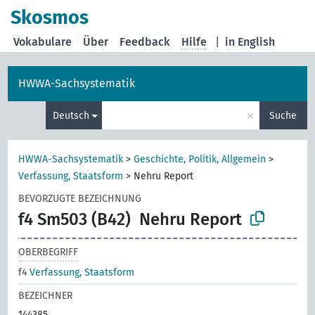
Skosmos
Vokabulare
Über
Feedback
Hilfe
|
in English
HWWA-Sachsystematik
×
Deutsch
Suche
HWWA-Sachsystematik
>
Geschichte, Politik, Allgemein
>
Verfassung, Staatsform
>
Nehru Report
BEVORZUGTE BEZEICHNUNG
f4 Sm503 (B42)
Nehru Report
OBERBEGRIFF
f4
Verfassung, Staatsform
BEZEICHNER
144385