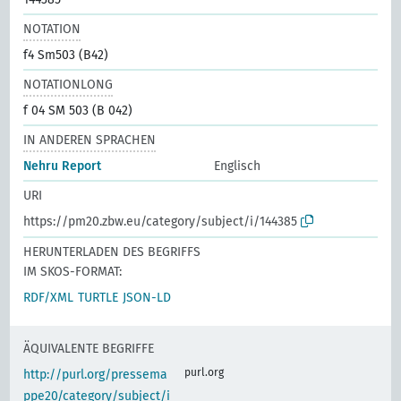
NOTATION
f4 Sm503 (B42)
NOTATIONLONG
f 04 SM 503 (B 042)
IN ANDEREN SPRACHEN
Nehru Report
Englisch
URI
https://pm20.zbw.eu/category/subject/i/144385
HERUNTERLADEN DES BEGRIFFS
IM SKOS-FORMAT:
RDF/XML
TURTLE
JSON-LD
ÄQUIVALENTE BEGRIFFE
purl.org
http://purl.org/pressema
ppe20/category/subject/i