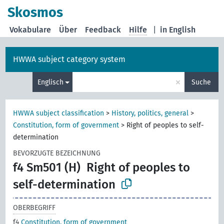
Skosmos
Vokabulare
Über
Feedback
Hilfe
|
in English
HWWA subject category system
×
Englisch
Suche
HWWA subject classification
>
History, politics, general
>
Constitution, form of government
>
Right of peoples to self-
determination
BEVORZUGTE BEZEICHNUNG
f4 Sm501 (H)
Right of peoples to
self-determination
OBERBEGRIFF
f4
Constitution, form of government