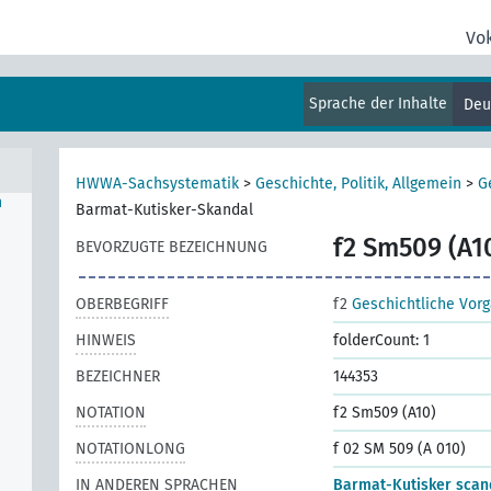
Vo
negro
us
Sprache der Inhalte
Deu
HWWA-Sachsystematik
>
Geschichte, Politik, Allgemein
>
G
n
Barmat-Kutisker-Skandal
f2 Sm509 (A1
BEVORZUGTE BEZEICHNUNG
OBERBEGRIFF
f2
Geschichtliche Vor
HINWEIS
folderCount: 1
BEZEICHNER
144353
NOTATION
f2 Sm509 (A10)
NOTATIONLONG
f 02 SM 509 (A 010)
IN ANDEREN SPRACHEN
Barmat-Kutisker scan