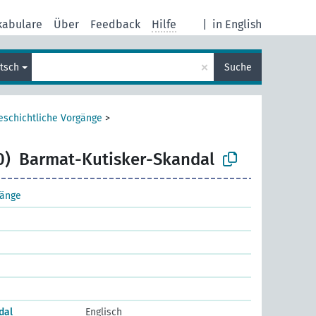
kabulare
Über
Feedback
Hilfe
|
in English
×
tsch
Suche
eschichtliche Vorgänge
>
0)
Barmat-Kutisker-Skandal
gänge
dal
Englisch