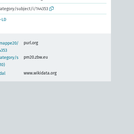
ategory/subject/i/144353
-LD
purl.org
semappe20/
4353
pm20.zbw.eu
category/s
10)
www.wikidata.org
dal