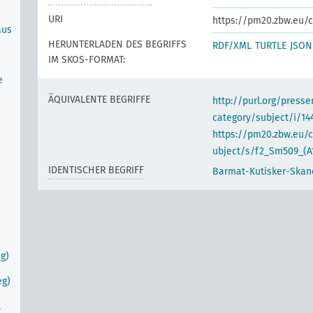
URI
https://pm20.zbw.eu/c
aus
HERUNTERLADEN DES BEGRIFFS
RDF/XML
TURTLE
JSON
IM SKOS-FORMAT:
e
ÄQUIVALENTE BEGRIFFE
http://purl.org/pres
category/subject/i/14
https://pm20.zbw.eu/
ubject/s/f2_Sm509_(A
IDENTISCHER BEGRIFF
Barmat-Kutisker-Skan
eg)
eg)
,