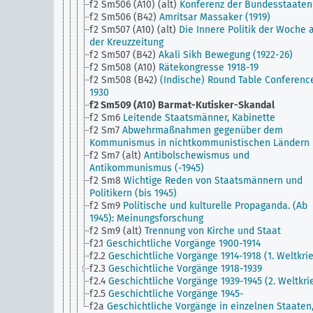
f2 Sm506 (A10) (alt)
Konferenz der Bundesstaaten
f2 Sm506 (B42)
Amritsar Massaker (1919)
f2 Sm507 (A10) (alt)
Die Innere Politik der Woche 
der Kreuzzeitung
f2 Sm507 (B42)
Akali Sikh Bewegung (1922-26)
f2 Sm508 (A10)
Rätekongresse 1918-19
f2 Sm508 (B42)
(Indische) Round Table Conferenc
1930
f2 Sm509 (A10)
Barmat-Kutisker-Skandal
f2 Sm6
Leitende Staatsmänner, Kabinette
f2 Sm7
Abwehrmaßnahmen gegenüber dem
Kommunismus in nichtkommunistischen Ländern
f2 Sm7 (alt)
Antibolschewismus und
Antikommunismus (-1945)
f2 Sm8
Wichtige Reden von Staatsmännern und
Politikern (bis 1945)
f2 Sm9
Politische und kulturelle Propaganda. (Ab
1945): Meinungsforschung
f2 Sm9 (alt)
Trennung von Kirche und Staat
f2.1
Geschichtliche Vorgänge 1900-1914
f2.2
Geschichtliche Vorgänge 1914-1918 (1. Weltkri
f2.3
Geschichtliche Vorgänge 1918-1939
f2.4
Geschichtliche Vorgänge 1939-1945 (2. Weltkri
f2.5
Geschichtliche Vorgänge 1945-
f2a
Geschichtliche Vorgänge in einzelnen Staaten