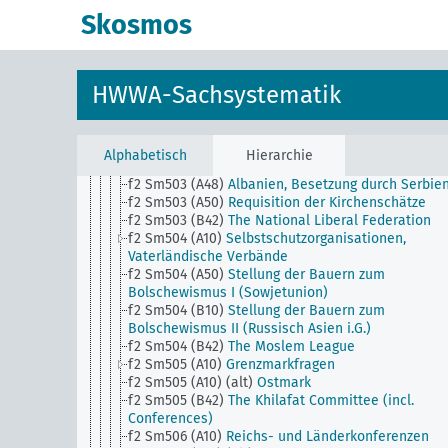
f2 Sm502 (A40)
Ermordung des österreichischen
Skosmos
Thronfolgers 28.6.1914 und der Prozess
f2 Sm502 (A48)
Albanien, Besetzung durch Monte
f2 Sm502 (A50)
Archangelsk
f2 Sm502 (A9) (alt)
Politische Wochenübersicht a
HWWA-Sachsystematik
den Hamburger Nachrichten
f2 Sm502 (B42)
Indischer Nationalkongress
f2 Sm503 (A10)
Bekanntmachungen des Berliner
Arbeiter- und Soldatenrats
Alphabetisch
Hierarchie
f2 Sm503 (A22) (alt)
Invasionsfurcht
f2 Sm503 (A48)
Albanien, Besetzung durch Serbie
f2 Sm503 (A50)
Requisition der Kirchenschätze
f2 Sm503 (B42)
The National Liberal Federation
f2 Sm504 (A10)
Selbstschutzorganisationen,
Vaterländische Verbände
f2 Sm504 (A50)
Stellung der Bauern zum
Bolschewismus I (Sowjetunion)
f2 Sm504 (B10)
Stellung der Bauern zum
Bolschewismus II (Russisch Asien i.G.)
f2 Sm504 (B42)
The Moslem League
f2 Sm505 (A10)
Grenzmarkfragen
f2 Sm505 (A10) (alt)
Ostmark
f2 Sm505 (B42)
The Khilafat Committee (incl.
Conferences)
f2 Sm506 (A10)
Reichs- und Länderkonferenzen