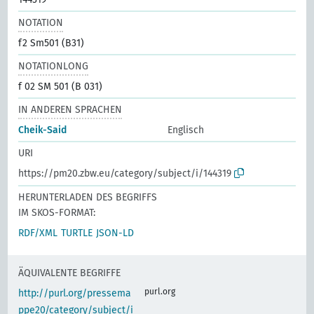
NOTATION
f2 Sm501 (B31)
NOTATIONLONG
f 02 SM 501 (B 031)
IN ANDEREN SPRACHEN
Cheik-Said
Englisch
URI
https://pm20.zbw.eu/category/subject/i/144319
HERUNTERLADEN DES BEGRIFFS
IM SKOS-FORMAT:
RDF/XML
TURTLE
JSON-LD
ÄQUIVALENTE BEGRIFFE
purl.org
http://purl.org/pressema
ppe20/category/subject/i