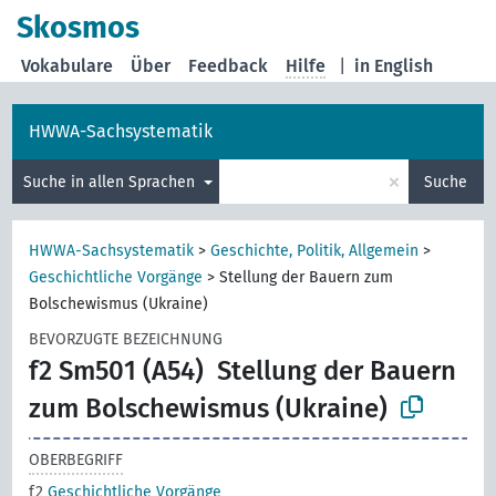
Skosmos
Vokabulare
Über
Feedback
Hilfe
|
in English
HWWA-Sachsystematik
×
Suche in allen Sprachen
Suche
HWWA-Sachsystematik
>
Geschichte, Politik, Allgemein
>
Geschichtliche Vorgänge
>
Stellung der Bauern zum
Bolschewismus (Ukraine)
BEVORZUGTE BEZEICHNUNG
f2 Sm501 (A54)
Stellung der Bauern
zum Bolschewismus (Ukraine)
OBERBEGRIFF
f2
Geschichtliche Vorgänge