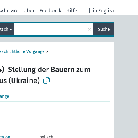
kabulare
Über
Feedback
Hilfe
|
in English
×
tsch
Suche
eschichtliche Vorgänge
>
4)
Stellung der Bauern zum
s (Ukraine)
gänge
nts on
Englisch