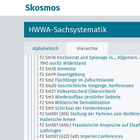
f Sm501 (A11)
Kritik deutscher Kolonialtätigkeit
Skosmos
f Sm503 (A10) (alt)
Memoiren Kaiser Wilhelms II.
f1
Geschichtliche Rückblicke
f2
Geschichtliche Vorgänge
f2 Sm1 (alt)
Volksstimmung und öffentliche Mein
HWWA-Sachsystematik
f2 Sm11
Frontkämpfer, Allgemein
f2 Sm11 (alt)
Jahresübersichten (Geschichtliche
Vorgänge)
f2 Sm14
Autonomiebestrebungen,
Alphabetisch
Hierarchie
Selbstbestimmungsrecht
f2 Sm16
Hochverrat und Spionage in..., Allgemein. 
1945 auch): Widerstand
f2 Sm18
Amnestie
f2 Sm19
Gesetzgebung
f2 Sm2
Flüchtlinge im Zufluchtslande
f2 Sm20
Geschichtliche Vorgänge, Konferenzen
f2 Sm21
Volksentscheid (Übersichten)
f2 Sm3
Wiederaufbau zerstörter Gebiete
f2 Sm4
Militärische Demobilisation
f2 Sm5
Schicksal der Fürstenhäuser
f2 Sm501 (A10)
Stellung der Parteien zum Weltkrie
Hallersche Armee
f2 Sm501 (A10c)
Französische Ansprüche auf Elsa
Lothringen
f2 Sm501 (A22) (alt)
Imperial Conferences