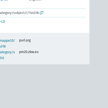
ategory/subject/i/144318
-LD
purl.org
semappe20/
4318
pm20.zbw.eu
category/s
54)