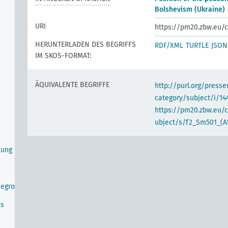
Bolshevism (Ukraine)
URI
https://pm20.zbw.eu/c
HERUNTERLADEN DES BEGRIFFS
RDF/XML
TURTLE
JSON
IM SKOS-FORMAT:
ÄQUIVALENTE BEGRIFFE
http://purl.org/pres
category/subject/i/14
https://pm20.zbw.eu/
ubject/s/f2_Sm501_(A
lung
negro
us