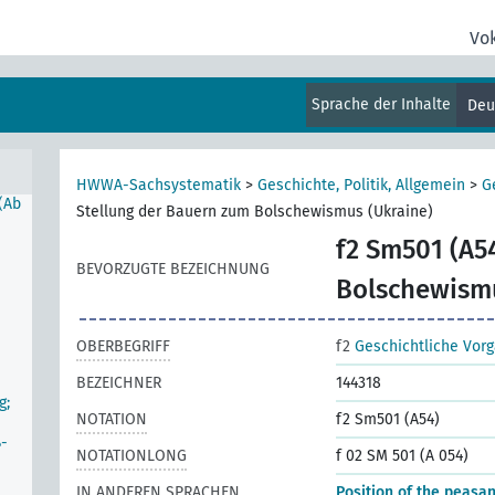
Vo
ung
Sprache der Inhalte
Deu
HWWA-Sachsystematik
>
Geschichte, Politik, Allgemein
>
G
(Ab
Stellung der Bauern zum Bolschewismus (Ukraine)
f2 Sm501 (A5
BEVORZUGTE BEZEICHNUNG
Bolschewismu
OBERBEGRIFF
f2
Geschichtliche Vor
BEZEICHNER
144318
g;
NOTATION
f2 Sm501 (A54)
ß-
NOTATIONLONG
f 02 SM 501 (A 054)
IN ANDEREN SPRACHEN
Position of the peasa