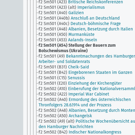
f2 Sm501 (A23)
Britische Reichskonferenzen
f2 Sm501 (A23) (alt)
Imperialismus
f2 Sm501 (A40)
Galizien
f2 Sm501 (A40b)
Anschluß an Deutschland
f2 Sm501 (A40c)
Deutsch-böhmische Frage
f2 Sm501 (A48)
Albanien, Besetzung durch Italien
f2 Sm501 (A50)
Murmanküste
f2 Sm501 (A53)
Aalands-Inseln
f2 Sm501 (A54)
Stellung der Bauern zum
Bolschewismus (Ukraine)
f2 Sm501 (A9)
Bekanntmachungen des Hamburger
Arbeiter- und Soldatenrats
f2 Sm501 (B31)
Cheik-Said
f2 Sm501 (B42)
Eingeborenen Staaten im Ganzen
f2 Sm501 (C15)
Senussis
f2 Sm501 (E20)
Einziehung der Kirchengüter
f2 Sm502 (A10)
Einberufung der Nationalversamm
f2 Sm502 (A22)
Imperial War Cabinet
f2 Sm502 (A40)
Ermordung des österreichischen
Thronfolgers 28.6.1914 und der Prozess
f2 Sm502 (A48)
Albanien, Besetzung durch Monte
f2 Sm502 (A50)
Archangelsk
f2 Sm502 (A9) (alt)
Politische Wochenübersicht a
den Hamburger Nachrichten
f2 Sm502 (B42)
Indischer Nationalkongress