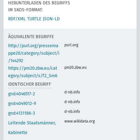
HERUNTERLADEN DES BEGRIFFS
IM SKOS-FORMAT:
RDF/XML
TURTLE
JSON-LD
ÄQUIVALENTE BEGRIFFE
purl.org
http://purl.org/pressema
ppe20/category/subject/i
/144292
pm20.zbw.eu
https://pm20.zbw.eu/cat
egory/subject/s/f2_Sm6
IDENTISCHER BEGRIFF
d-nb.info
gnd:4046517-2
d-nb.info
gnd:4049012-9
d-nb.info
gnd:4131186-3
www.wikidata.org
Leitende Staatsmänner,
Kabinette