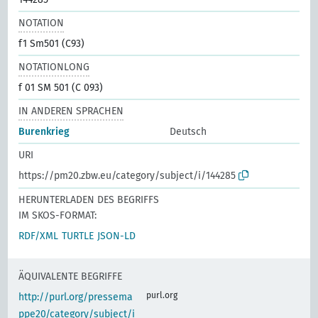
NOTATION
f1 Sm501 (C93)
NOTATIONLONG
f 01 SM 501 (C 093)
IN ANDEREN SPRACHEN
Burenkrieg
Deutsch
URI
https://pm20.zbw.eu/category/subject/i/144285
HERUNTERLADEN DES BEGRIFFS
IM SKOS-FORMAT:
RDF/XML
TURTLE
JSON-LD
ÄQUIVALENTE BEGRIFFE
purl.org
http://purl.org/pressema
ppe20/category/subject/i