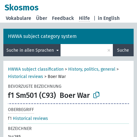
Skosmos
Vokabulare
Über
Feedback
Hilfe
|
in English
HWWA subject category system
×
Suche in allen Sprachen
Suche
HWWA subject classification
>
History, politics, general
>
Historical reviews
>
Boer War
BEVORZUGTE BEZEICHNUNG
f1 Sm501 (C93)
Boer War
OBERBEGRIFF
f1
Historical reviews
BEZEICHNER
144285