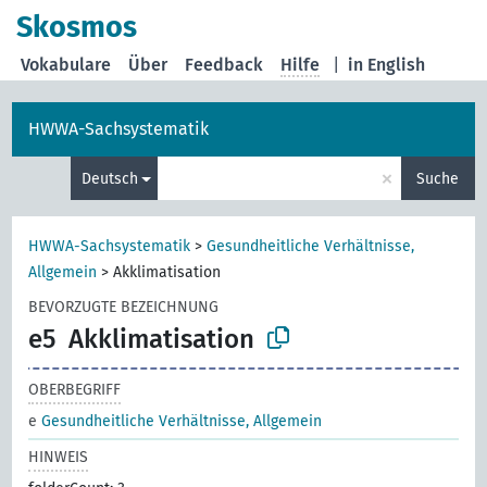
Skosmos
Vokabulare
Über
Feedback
Hilfe
|
in English
HWWA-Sachsystematik
×
Deutsch
Suche
HWWA-Sachsystematik
>
Gesundheitliche Verhältnisse,
Allgemein
>
Akklimatisation
BEVORZUGTE BEZEICHNUNG
e5
Akklimatisation
OBERBEGRIFF
e
Gesundheitliche Verhältnisse, Allgemein
HINWEIS