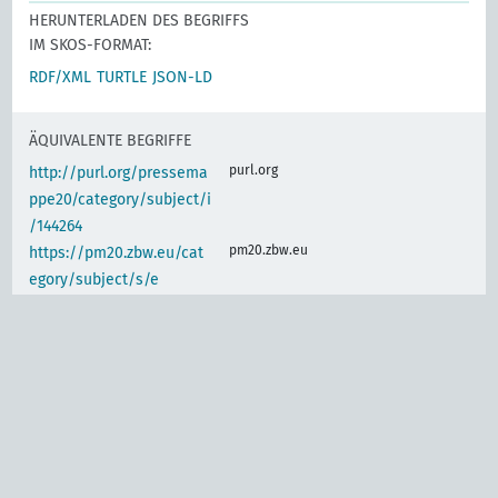
HERUNTERLADEN DES BEGRIFFS
IM SKOS-FORMAT:
RDF/XML
TURTLE
JSON-LD
ÄQUIVALENTE BEGRIFFE
purl.org
http://purl.org/pressema
ppe20/category/subject/i
/144264
pm20.zbw.eu
https://pm20.zbw.eu/cat
egory/subject/s/e
IDENTISCHER BEGRIFF
www.wikidata.org
Gesundheitliche
Verhältnisse, Allgemein
(de)
d-nb.info
gnd:4020775-4
d-nb.info
gnd:4071808-6