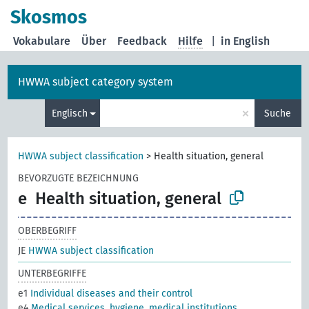
Skosmos
Vokabulare
Über
Feedback
Hilfe
|
in English
HWWA subject category system
×
Englisch
Suche
HWWA subject classification
>
Health situation, general
BEVORZUGTE BEZEICHNUNG
e
Health situation, general
OBERBEGRIFF
JE
HWWA subject classification
UNTERBEGRIFFE
e1
Individual diseases and their control
e4
Medical services, hygiene, medical institutions