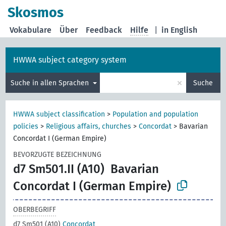
Skosmos
Vokabulare
Über
Feedback
Hilfe
|
in English
HWWA subject category system
×
Suche in allen Sprachen
Suche
HWWA subject classification
>
Population and population
policies
>
Religious affairs, churches
>
Concordat
>
Bavarian
Concordat I (German Empire)
BEVORZUGTE BEZEICHNUNG
d7 Sm501.II (A10)
Bavarian
Concordat I (German Empire)
OBERBEGRIFF
d7 Sm501 (A10)
Concordat