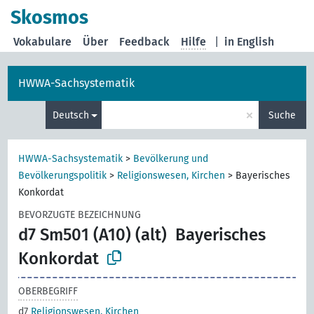
Skosmos
Vokabulare
Über
Feedback
Hilfe
|
in English
HWWA-Sachsystematik
×
Deutsch
Suche
HWWA-Sachsystematik
>
Bevölkerung und
Bevölkerungspolitik
>
Religionswesen, Kirchen
>
Bayerisches
Konkordat
BEVORZUGTE BEZEICHNUNG
d7 Sm501 (A10) (alt)
Bayerisches
Konkordat
OBERBEGRIFF
d7
Religionswesen, Kirchen