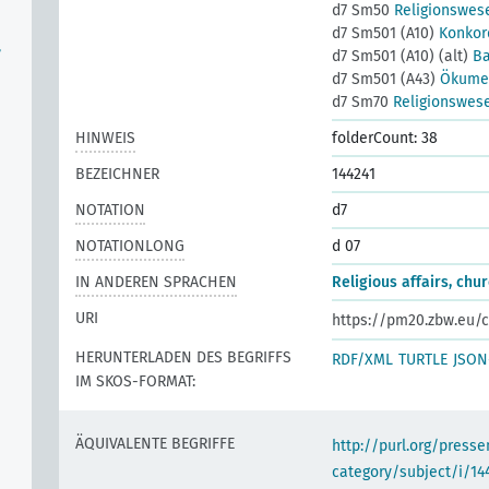
d7 Sm50
Religionswese
d7 Sm501 (A10)
Konkor
,
d7 Sm501 (A10) (alt)
Ba
d7 Sm501 (A43)
Ökumen
d7 Sm70
Religionswese
HINWEIS
folderCount: 38
BEZEICHNER
144241
NOTATION
d7
NOTATIONLONG
d 07
IN ANDEREN SPRACHEN
Religious affairs, chu
URI
https://pm20.zbw.eu/c
HERUNTERLADEN DES BEGRIFFS
RDF/XML
TURTLE
JSON
IM SKOS-FORMAT:
ÄQUIVALENTE BEGRIFFE
http://purl.org/pres
category/subject/i/14