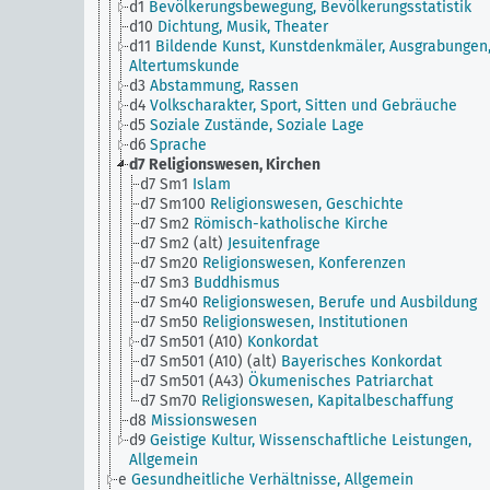
d1
Bevölkerungsbewegung, Bevölkerungsstatistik
d10
Dichtung, Musik, Theater
d11
Bildende Kunst, Kunstdenkmäler, Ausgrabungen
Altertumskunde
d3
Abstammung, Rassen
d4
Volkscharakter, Sport, Sitten und Gebräuche
d5
Soziale Zustände, Soziale Lage
d6
Sprache
d7
Religionswesen, Kirchen
d7 Sm1
Islam
d7 Sm100
Religionswesen, Geschichte
d7 Sm2
Römisch-katholische Kirche
d7 Sm2 (alt)
Jesuitenfrage
d7 Sm20
Religionswesen, Konferenzen
d7 Sm3
Buddhismus
d7 Sm40
Religionswesen, Berufe und Ausbildung
d7 Sm50
Religionswesen, Institutionen
d7 Sm501 (A10)
Konkordat
d7 Sm501 (A10) (alt)
Bayerisches Konkordat
d7 Sm501 (A43)
Ökumenisches Patriarchat
d7 Sm70
Religionswesen, Kapitalbeschaffung
d8
Missionswesen
d9
Geistige Kultur, Wissenschaftliche Leistungen,
Allgemein
e
Gesundheitliche Verhältnisse, Allgemein