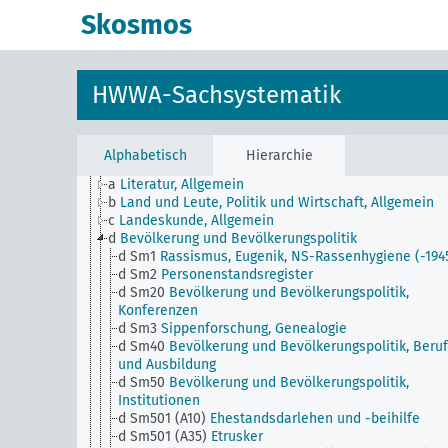
Skosmos
HWWA-Sachsystematik
Alphabetisch
Hierarchie
JE
HWWA-Sachsystematik
a
Literatur, Allgemein
b
Land und Leute, Politik und Wirtschaft, Allgemein
c
Landeskunde, Allgemein
d
Bevölkerung und Bevölkerungspolitik
d Sm1
Rassismus, Eugenik, NS-Rassenhygiene (-194
d Sm2
Personenstandsregister
d Sm20
Bevölkerung und Bevölkerungspolitik,
Konferenzen
d Sm3
Sippenforschung, Genealogie
d Sm40
Bevölkerung und Bevölkerungspolitik, Beru
und Ausbildung
d Sm50
Bevölkerung und Bevölkerungspolitik,
Institutionen
d Sm501 (A10)
Ehestandsdarlehen und -beihilfe
d Sm501 (A35)
Etrusker