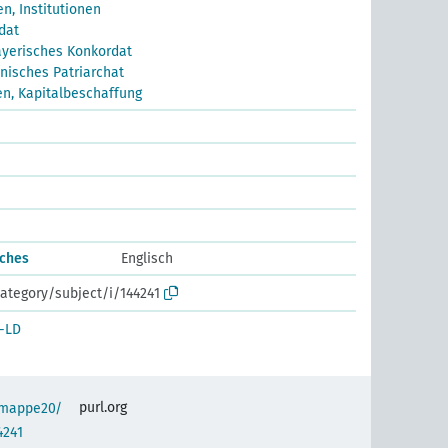
n, Institutionen
dat
yerisches Konkordat
isches Patriarchat
n, Kapitalbeschaffung
rches
Englisch
ategory/subject/i/144241
-LD
purl.org
semappe20/
4241