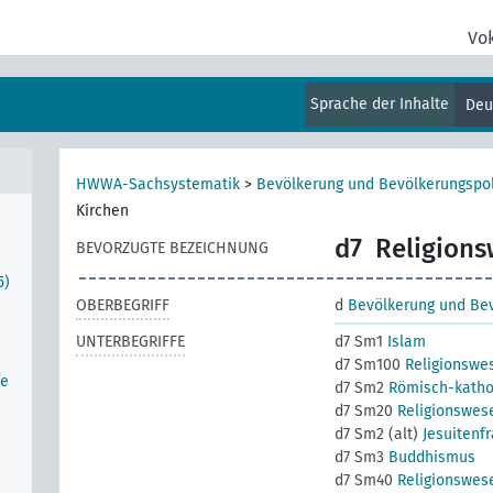
Vo
Sprache der Inhalte
Deu
HWWA-Sachsystematik
>
Bevölkerung und Bevölkerungspol
Kirchen
d7
Religions
BEVORZUGTE BEZEICHNUNG
5)
OBERBEGRIFF
d
Bevölkerung und Bev
UNTERBEGRIFFE
d7 Sm1
Islam
d7 Sm100
Religionswe
fe
d7 Sm2
Römisch-katho
d7 Sm20
Religionswes
d7 Sm2 (alt)
Jesuitenf
d7 Sm3
Buddhismus
d7 Sm40
Religionswes