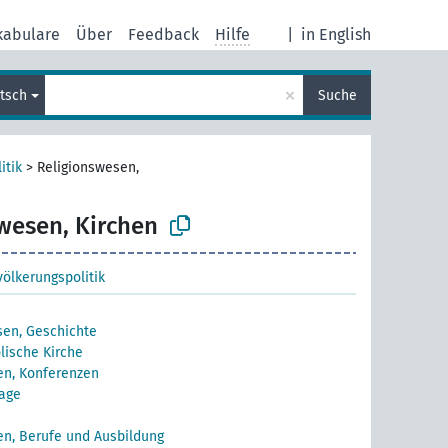
kabulare
Über
Feedback
Hilfe
|
in English
×
tsch
Suche
itik
>
Religionswesen,
wesen, Kirchen
ölkerungspolitik
sen, Geschichte
lische Kirche
en, Konferenzen
rage
en, Berufe und Ausbildung