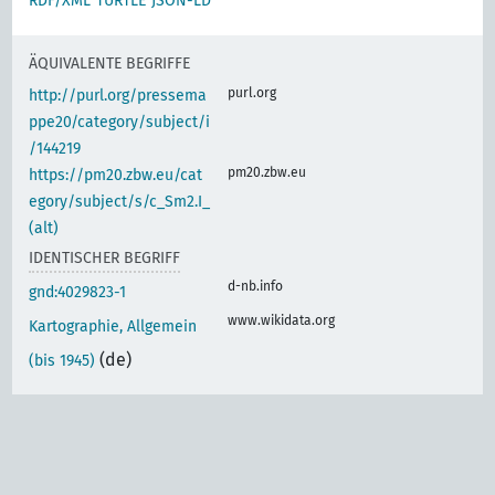
RDF/XML
TURTLE
JSON-LD
ÄQUIVALENTE BEGRIFFE
purl.org
http://purl.org/pressema
ppe20/category/subject/i
/144219
pm20.zbw.eu
https://pm20.zbw.eu/cat
egory/subject/s/c_Sm2.I_
(alt)
IDENTISCHER BEGRIFF
d-nb.info
gnd:4029823-1
www.wikidata.org
Kartographie, Allgemein
(de)
(bis 1945)