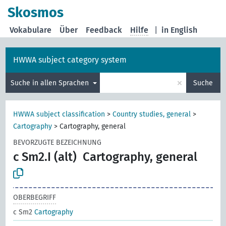
Skosmos
Vokabulare
Über
Feedback
Hilfe
|
in English
HWWA subject category system
×
Suche in allen Sprachen
Suche
HWWA subject classification
>
Country studies, general
>
Cartography
>
Cartography, general
BEVORZUGTE BEZEICHNUNG
c Sm2.I (alt)
Cartography, general
OBERBEGRIFF
c Sm2
Cartography