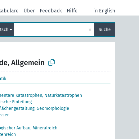
kabulare
Über
Feedback
Hilfe
|
in English
×
tsch
Suche
e, Allgemein
tik
entare Katastrophen, Naturkatastrophen
tische Einteilung
lächengestaltung, Geomorphologie
sser
a
gischer Aufbau, Mineralreich
zenreich