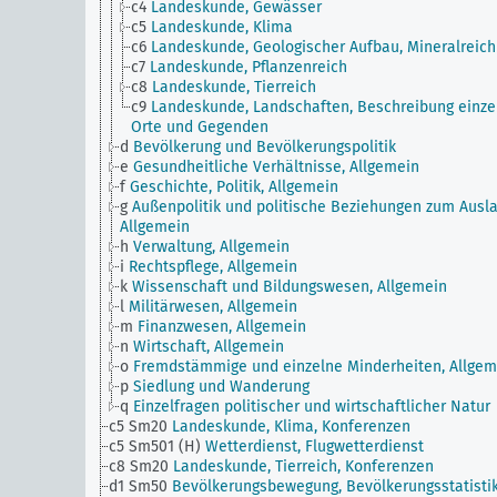
c4
Landeskunde, Gewässer
c5
Landeskunde, Klima
c6
Landeskunde, Geologischer Aufbau, Mineralreich
c7
Landeskunde, Pflanzenreich
c8
Landeskunde, Tierreich
c9
Landeskunde, Landschaften, Beschreibung einze
Orte und Gegenden
d
Bevölkerung und Bevölkerungspolitik
e
Gesundheitliche Verhältnisse, Allgemein
f
Geschichte, Politik, Allgemein
g
Außenpolitik und politische Beziehungen zum Ausla
Allgemein
h
Verwaltung, Allgemein
i
Rechtspflege, Allgemein
k
Wissenschaft und Bildungswesen, Allgemein
l
Militärwesen, Allgemein
m
Finanzwesen, Allgemein
n
Wirtschaft, Allgemein
o
Fremdstämmige und einzelne Minderheiten, Allgem
p
Siedlung und Wanderung
q
Einzelfragen politischer und wirtschaftlicher Natur
c5 Sm20
Landeskunde, Klima, Konferenzen
c5 Sm501 (H)
Wetterdienst, Flugwetterdienst
c8 Sm20
Landeskunde, Tierreich, Konferenzen
d1 Sm50
Bevölkerungsbewegung, Bevölkerungsstatistik