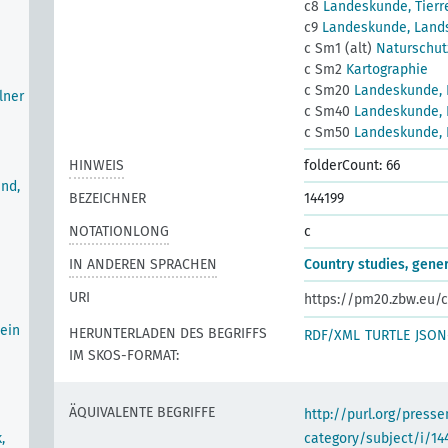
c8
Landeskunde, Tierr
c9
Landeskunde, Lands
c Sm1 (alt)
Naturschutz
c Sm2
Kartographie
c Sm20
Landeskunde, 
lner
c Sm40
Landeskunde, 
c Sm50
Landeskunde, I
HINWEIS
folderCount: 66
nd,
BEZEICHNER
144199
NOTATIONLONG
c
IN ANDEREN SPRACHEN
Country studies, gene
URI
https://pm20.zbw.eu/c
ein
HERUNTERLADEN DES BEGRIFFS
RDF/XML
TURTLE
JSON
IM SKOS-FORMAT:
ÄQUIVALENTE BEGRIFFE
http://purl.org/pres
,
category/subject/i/14