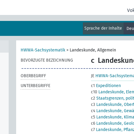
Vo
Sprache der Inhalte
Deu
HWWA-Sachsystematik
>
Landeskunde, Allgemein
c
Landeskund
BEVORZUGTE BEZEICHNUNG
OBERBEGRIFF
JE
HWWA-Sachsystema
UNTERBEGRIFFE
c1
Expeditionen
c10
Landeskunde, Elem
c2
Staatsgrenzen, poli
c3
Landeskunde, Oberf
c4
Landeskunde, Gewä
c5
Landeskunde, Klim
c6
Landeskunde, Geolo
c7
Landeskunde, Pflan