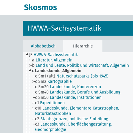
Skosmos
HWWA-Sachsystematik
Alphabetisch
Hierarchie
JE
HWWA-Sachsystematik
a
Literatur, Allgemein
b
Land und Leute, Politik und Wirtschaft, Allgemein
c
Landeskunde, Allgemein
c Sm1 (alt)
Naturschutzparks (bis 1945)
c Sm2
Kartographie
c Sm20
Landeskunde, Konferenzen
c Sm40
Landeskunde, Berufe und Ausbildung
c Sm50
Landeskunde, Institutionen
c1
Expeditionen
c10
Landeskunde, Elementare Katastrophen,
Naturkatastrophen
c2
Staatsgrenzen, politische Einteilung
c3
Landeskunde, Oberflächengestaltung,
Geomorphologie