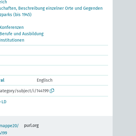
eich
chaften, Beschreibung einzelner Orte und Gegenden
parks (bis 1945)
Konferenzen
Berufe und Ausbildung
nstitutionen
ral
Englisch
ategory/subject/i/144199
-LD
purl.org
semappe20/
4199