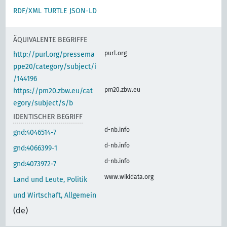
RDF/XML
TURTLE
JSON-LD
ÄQUIVALENTE BEGRIFFE
purl.org
http://purl.org/pressema
ppe20/category/subject/i
/144196
pm20.zbw.eu
https://pm20.zbw.eu/cat
egory/subject/s/b
IDENTISCHER BEGRIFF
d-nb.info
gnd:4046514-7
d-nb.info
gnd:4066399-1
d-nb.info
gnd:4073972-7
www.wikidata.org
Land und Leute, Politik
und Wirtschaft, Allgemein
(de)