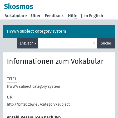
Skosmos
Vokabulare
Über
Feedback
Hilfe
|
in English
HWWA subject category system
×
Englisch
Suche
Informationen zum Vokabular
TITEL
HWWA subject category system
URI
http://pm20.zbw.eu/category/subject
Anzahl Ressourcen nach Typ