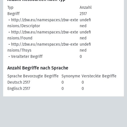
Typ
Anzahl
Begriff
2517
• http://zbw.eu/namespaces/zbw-exte
undefi
nsions/Descriptor
ned
• http://zbw.eu/namespaces/zbw-exte
undefi
nsions/Found
ned
• http://zbw.eu/namespaces/zbw-exte
undefi
nsions/Thsys
ned
• Veralteter Begriff
0
Anzahl Begriffe nach Sprache
Sprache
Bevorzugte Begriffe
Synonyme
Versteckte Begriffe
Deutsch
2517
0
0
Englisch
2517
0
0