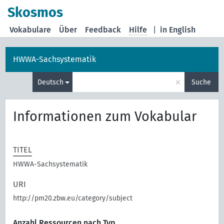
Skosmos
Vokabulare
Über
Feedback
Hilfe
|
in English
HWWA-Sachsystematik
×
Deutsch
Suche
Informationen zum Vokabular
TITEL
HWWA-Sachsystematik
URI
http://pm20.zbw.eu/category/subject
Anzahl Ressourcen nach Typ