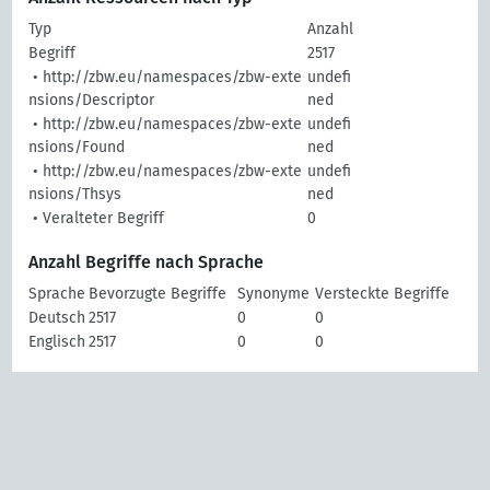
Typ
Anzahl
Begriff
2517
• http://zbw.eu/namespaces/zbw-exte
undefi
nsions/Descriptor
ned
• http://zbw.eu/namespaces/zbw-exte
undefi
nsions/Found
ned
• http://zbw.eu/namespaces/zbw-exte
undefi
nsions/Thsys
ned
• Veralteter Begriff
0
Anzahl Begriffe nach Sprache
Sprache
Bevorzugte Begriffe
Synonyme
Versteckte Begriffe
Deutsch
2517
0
0
Englisch
2517
0
0