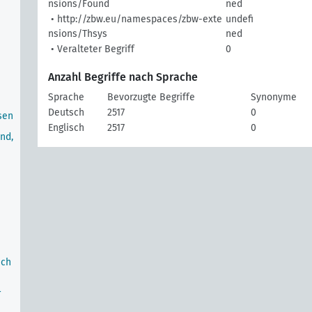
nsions/Found
ned
• http://zbw.eu/namespaces/zbw-exte
undefi
nsions/Thsys
ned
• Veralteter Begriff
0
Anzahl Begriffe nach Sprache
Sprache
Bevorzugte Begriffe
Synonyme
Deutsch
2517
0
sen
Englisch
2517
0
nd,
m
ach
r