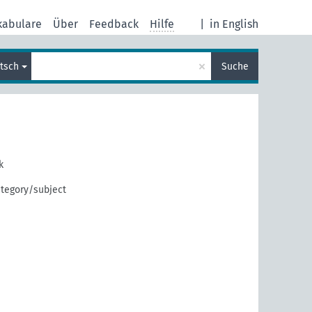
kabulare
Über
Feedback
Hilfe
|
in English
×
tsch
Suche
k
tegory/subject