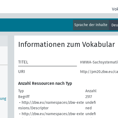
Vo
Sprache der Inhalte
Deu
Informationen zum Vokabular
TITEL
HWWA-Sachsystemati
URI
http://pm20.zbw.eu/ca
Anzahl Ressourcen nach Typ
Typ
Anzahl
Begriff
2517
dung
• http://zbw.eu/namespaces/zbw-exte
undefi
nsions/Descriptor
ned
• http://zbw.eu/namespaces/zbw-exte
undefi