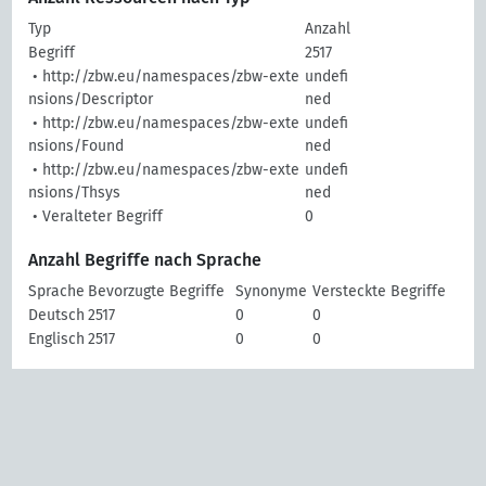
Typ
Anzahl
Begriff
2517
• http://zbw.eu/namespaces/zbw-exte
undefi
nsions/Descriptor
ned
• http://zbw.eu/namespaces/zbw-exte
undefi
nsions/Found
ned
• http://zbw.eu/namespaces/zbw-exte
undefi
nsions/Thsys
ned
• Veralteter Begriff
0
Anzahl Begriffe nach Sprache
Sprache
Bevorzugte Begriffe
Synonyme
Versteckte Begriffe
Deutsch
2517
0
0
Englisch
2517
0
0