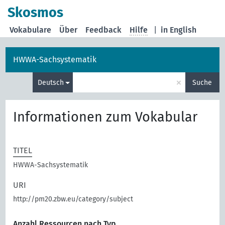
Skosmos
Vokabulare
Über
Feedback
Hilfe
|
in English
HWWA-Sachsystematik
×
Deutsch
Suche
Informationen zum Vokabular
TITEL
HWWA-Sachsystematik
URI
http://pm20.zbw.eu/category/subject
Anzahl Ressourcen nach Typ