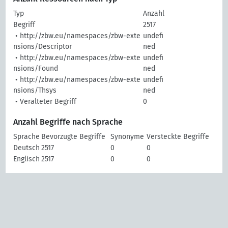
Typ
Anzahl
Begriff
2517
• http://zbw.eu/namespaces/zbw-exte
undefi
nsions/Descriptor
ned
• http://zbw.eu/namespaces/zbw-exte
undefi
nsions/Found
ned
• http://zbw.eu/namespaces/zbw-exte
undefi
nsions/Thsys
ned
• Veralteter Begriff
0
Anzahl Begriffe nach Sprache
Sprache
Bevorzugte Begriffe
Synonyme
Versteckte Begriffe
Deutsch
2517
0
0
Englisch
2517
0
0