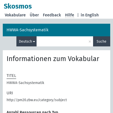
Skosmos
Vokabulare
Über
Feedback
Hilfe
|
in English
HWWA-Sachsystematik
×
Deutsch
Suche
Informationen zum Vokabular
TITEL
HWWA-Sachsystematik
URI
http://pm20.zbw.eu/category/subject
Anzahl Ressourcen nach Typ