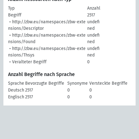
Typ
Anzahl
Begriff
2517
• http://zbw.eu/namespaces/zbw-exte
undefi
nsions/Descriptor
ned
• http://zbw.eu/namespaces/zbw-exte
undefi
nsions/Found
ned
• http://zbw.eu/namespaces/zbw-exte
undefi
nsions/Thsys
ned
• Veralteter Begriff
0
Anzahl Begriffe nach Sprache
Sprache
Bevorzugte Begriffe
Synonyme
Versteckte Begriffe
Deutsch
2517
0
0
Englisch
2517
0
0