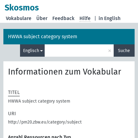
Skosmos
Vokabulare
Über
Feedback
Hilfe
|
in English
HWWA subject category system
×
Englisch
Suche
Informationen zum Vokabular
TITEL
HWWA subject category system
URI
http://pm20.zbw.eu/category/subject
Anzahl Ressourcen nach Typ