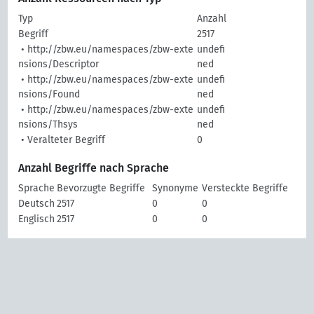
Typ
Anzahl
Begriff
2517
• http://zbw.eu/namespaces/zbw-exte
undefi
nsions/Descriptor
ned
• http://zbw.eu/namespaces/zbw-exte
undefi
nsions/Found
ned
• http://zbw.eu/namespaces/zbw-exte
undefi
nsions/Thsys
ned
• Veralteter Begriff
0
Anzahl Begriffe nach Sprache
Sprache
Bevorzugte Begriffe
Synonyme
Versteckte Begriffe
Deutsch
2517
0
0
Englisch
2517
0
0