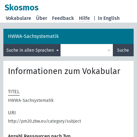
Skosmos
Vokabulare
Über
Feedback
Hilfe
|
in English
HWWA-Sachsystematik
×
Suche in allen Sprachen
Suche
Informationen zum Vokabular
TITEL
HWWA-Sachsystematik
URI
http://pm20.zbw.eu/category/subject
Anzahl Ressourcen nach Typ