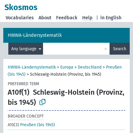
Skosmos
Vocabularies
About
Feedback
Help
|
in English
HWWA-Ländersystematik
×
Any language
Search
HWWA-Ländersystematik
>
Europa
>
Deutschland
>
Preußen
(bis 1945)
>
Schleswig-Holstein (Provinz, bis 1945)
PREFERRED TERM
A10f(1)
Schleswig-Holstein (Provinz,
bis 1945)
BROADER CONCEPT
A10(3)
Preußen (bis 1945)