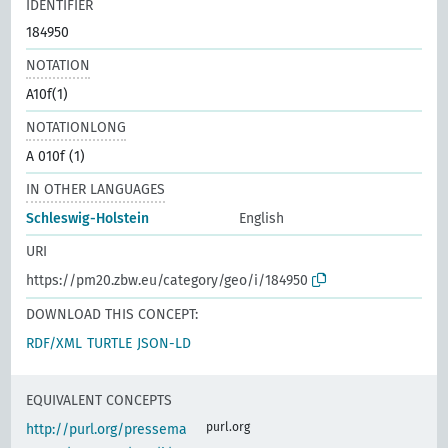
IDENTIFIER
184950
NOTATION
A10f(1)
NOTATIONLONG
A 010f (1)
IN OTHER LANGUAGES
Schleswig-Holstein
English
URI
https://pm20.zbw.eu/category/geo/i/184950
DOWNLOAD THIS CONCEPT:
RDF/XML
TURTLE
JSON-LD
EQUIVALENT CONCEPTS
purl.org
http://purl.org/pressema