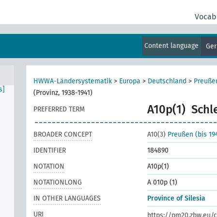
Vocab
Content language
Ge
]
HWWA-Ländersystematik
>
Europa
>
Deutschland
>
Preußen
s]
(Provinz, 1938-1941)
A10p(1)
Schl
PREFERRED TERM
BROADER CONCEPT
A10(3)
Preußen (bis 19
IDENTIFIER
184890
NOTATION
A10p(1)
NOTATIONLONG
A 010p (1)
IN OTHER LANGUAGES
Province of Silesia
URI
https://pm20.zbw.eu/