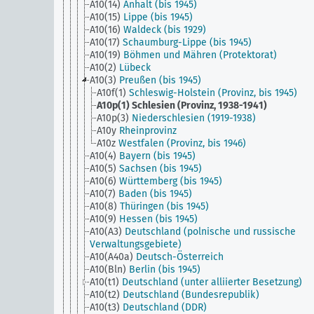
A10(14)
Anhalt (bis 1945)
A10(15)
Lippe (bis 1945)
A10(16)
Waldeck (bis 1929)
A10(17)
Schaumburg-Lippe (bis 1945)
A10(19)
Böhmen und Mähren (Protektorat)
A10(2)
Lübeck
A10(3)
Preußen (bis 1945)
A10f(1)
Schleswig-Holstein (Provinz, bis 1945)
A10p(1)
Schlesien (Provinz, 1938-1941)
A10p(3)
Niederschlesien (1919-1938)
A10y
Rheinprovinz
A10z
Westfalen (Provinz, bis 1946)
A10(4)
Bayern (bis 1945)
A10(5)
Sachsen (bis 1945)
A10(6)
Württemberg (bis 1945)
A10(7)
Baden (bis 1945)
A10(8)
Thüringen (bis 1945)
A10(9)
Hessen (bis 1945)
A10(A3)
Deutschland (polnische und russische
Verwaltungsgebiete)
A10(A40a)
Deutsch-Österreich
A10(Bln)
Berlin (bis 1945)
A10(t1)
Deutschland (unter alliierter Besetzung)
A10(t2)
Deutschland (Bundesrepublik)
A10(t3)
Deutschland (DDR)