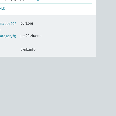
-LD
purl.org
semappe20/
0
pm20.zbw.eu
ategory/g
d-nb.info