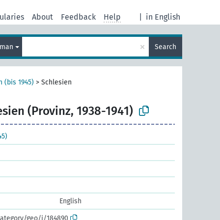
ularies
About
Feedback
Help
|
in English
×
rman
Search
 (bis 1945)
>
Schlesien
esien (Provinz, 1938-1941)
45)
English
category/geo/i/184890