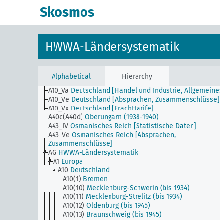
Skosmos
HWWA-Ländersystematik
A10_I
Deutschland [Allgemeines]
A10_IIIa
Deutschland [Produktionsmittel]
A10_IV
Deutschland [Statistische Daten]
A10_Ic
Deutschland [Ausstellungen, Kongresse, Messen
Alphabetical
Hierarchy
A10_Ig
Deutschland [Institutionen, Gesellschaften]
A10_Va
Deutschland [Handel und Industrie, Allgemeine
A10_Ve
Deutschland [Absprachen, Zusammenschlüsse]
A10_Vx
Deutschland [Frachttarife]
A40c(A40d)
Oberungarn (1938-1940)
A43_IV
Osmanisches Reich [Statistische Daten]
A43_Ve
Osmanisches Reich [Absprachen,
Zusammenschlüsse]
AG
HWWA-Ländersystematik
A1
Europa
A10
Deutschland
A10(1)
Bremen
A10(10)
Mecklenburg-Schwerin (bis 1934)
A10(11)
Mecklenburg-Strelitz (bis 1934)
A10(12)
Oldenburg (bis 1945)
A10(13)
Braunschweig (bis 1945)