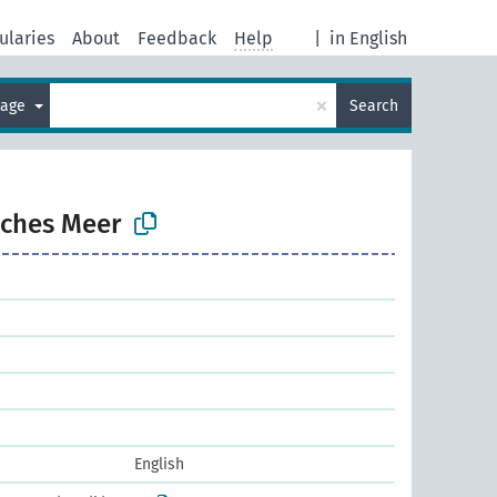
ularies
About
Feedback
Help
|
in English
×
uage
Search
sches Meer
English