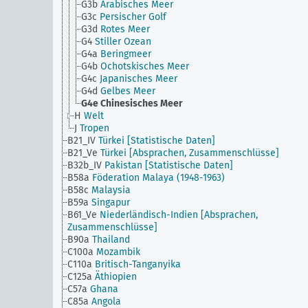
G3b
Arabisches Meer
G3c
Persischer Golf
G3d
Rotes Meer
G4
Stiller Ozean
G4a
Beringmeer
G4b
Ochotskisches Meer
G4c
Japanisches Meer
G4d
Gelbes Meer
G4e
Chinesisches Meer
H
Welt
J
Tropen
B21_IV
Türkei [Statistische Daten]
B21_Ve
Türkei [Absprachen, Zusammenschlüsse]
B32b_IV
Pakistan [Statistische Daten]
B58a
Föderation Malaya (1948-1963)
B58c
Malaysia
B59a
Singapur
B61_Ve
Niederländisch-Indien [Absprachen,
Zusammenschlüsse]
B90a
Thailand
C100a
Mozambik
C110a
Britisch-Tanganyika
C125a
Äthiopien
C57a
Ghana
C85a
Angola