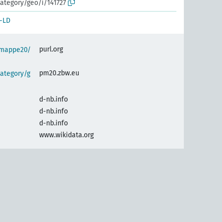
ategory/geo/i/141727
-LD
purl.org
semappe20/
pm20.zbw.eu
ategory/g
d-nb.info
d-nb.info
d-nb.info
www.wikidata.org