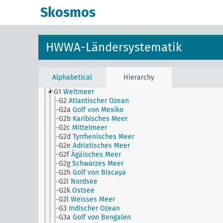
A43_IV
Osmanisches Reich [Statistische Daten]
Skosmos
A43_Ve
Osmanisches Reich [Absprachen,
Zusammenschlüsse]
AG
HWWA-Ländersystematik
A1
Europa
HWWA-Ländersystematik
B1
Asien
C1
Afrika
D1
Australien und südpazifischer Inselraum
E1
Amerika
Alphabetical
Hierarchy
F1
Polargebiet
G1
Weltmeer
G2
Atlantischer Ozean
G2a
Golf von Mexiko
G2b
Karibisches Meer
G2c
Mittelmeer
G2d
Tyrrhenisches Meer
G2e
Adriatisches Meer
G2f
Ägäisches Meer
G2g
Schwarzes Meer
G2h
Golf von Biscaya
G2i
Nordsee
G2k
Ostsee
G2l
Weisses Meer
G3
Indischer Ozean
G3a
Golf von Bengalen