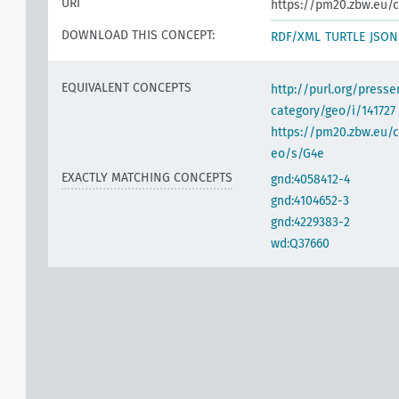
URI
https://pm20.zbw.eu/c
DOWNLOAD THIS CONCEPT:
RDF/XML
TURTLE
JSON
EQUIVALENT CONCEPTS
http://purl.org/pres
category/geo/i/141727
https://pm20.zbw.eu/c
eo/s/G4e
EXACTLY MATCHING CONCEPTS
gnd:4058412-4
gnd:4104652-3
gnd:4229383-2
wd:Q37660