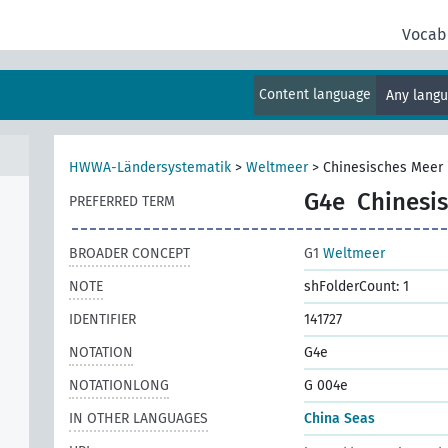
Vocab
Content language
Any lang
HWWA-Ländersystematik
>
Weltmeer
>
Chinesisches Meer
G4e
Chinesi
PREFERRED TERM
BROADER CONCEPT
G1
Weltmeer
NOTE
shFolderCount: 1
IDENTIFIER
141727
NOTATION
G4e
NOTATIONLONG
G 004e
IN OTHER LANGUAGES
China Seas