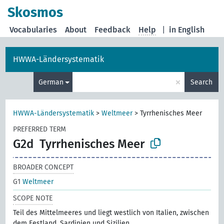
Skosmos
Vocabularies
About
Feedback
Help
|
in English
HWWA-Ländersystematik
×
German
Search
HWWA-Ländersystematik
>
Weltmeer
>
Tyrrhenisches Meer
PREFERRED TERM
G2d
Tyrrhenisches Meer
BROADER CONCEPT
G1
Weltmeer
SCOPE NOTE
Teil des Mittelmeeres und liegt westlich von Italien, zwischen
dem Festland, Sardinien und Sizilien