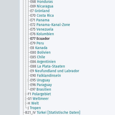
E68
Honduras
E69
Nicaragua
E7
Grönland
E70
Costa Rica
E71
Panama
E72
Panama-Kanal-Zone
E75
Venezuela
E76
Kolumbien
E77
Ecuador
E79
Peru
E8
Kanada
E80
Bolivien
E85
Chile
E86
Argentinien
E88
La Plata-Staaten
E9
Neufundland und Labrador
E90
Falklandinseln
E95
Uruguay
E96
Paraguay
E97
Brasilien
F1
Polargebiet
G1
Weltmeer
H
Welt
J
Tropen
B21_IV
Türkei [Statistische Daten]