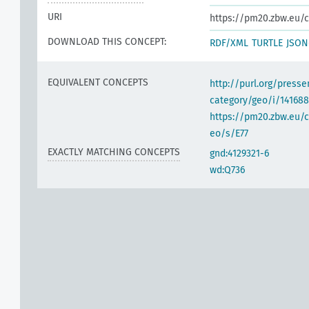
URI
https://pm20.zbw.eu/c
DOWNLOAD THIS CONCEPT:
RDF/XML
TURTLE
JSON
EQUIVALENT CONCEPTS
http://purl.org/pres
category/geo/i/141688
https://pm20.zbw.eu/c
eo/s/E77
EXACTLY MATCHING CONCEPTS
gnd:4129321-6
wd:Q736