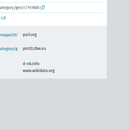
ategory/geo/i/141688
-LD
purl.org
semappe20/
pm20.zbw.eu
ategory/g
d-nb.info
www.wikidata.org