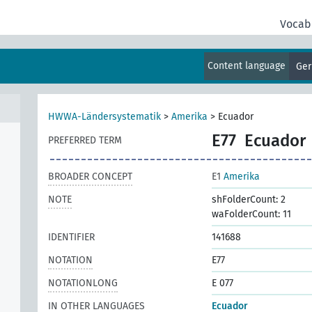
Vocab
Content language
Ge
HWWA-Ländersystematik
>
Amerika
>
Ecuador
E77
Ecuador
PREFERRED TERM
BROADER CONCEPT
E1
Amerika
NOTE
shFolderCount: 2
waFolderCount: 11
IDENTIFIER
141688
NOTATION
E77
NOTATIONLONG
E 077
IN OTHER LANGUAGES
Ecuador