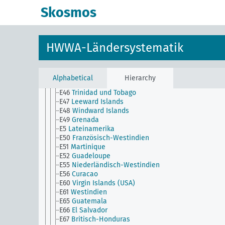
E24
Kuba
Skosmos
E25
Haiti
E25a
Dominikanische Republik
E26
Puerto Rico
E27
Britisch-Westindien
HWWA-Ländersystematik
E28
Jamaika
E29
Bahamas
E3
Mittelamerika
E4
Südamerika
Alphabetical
Hierarchy
E45
Barbados
E46
Trinidad und Tobago
E47
Leeward Islands
E48
Windward Islands
E49
Grenada
E5
Lateinamerika
E50
Französisch-Westindien
E51
Martinique
E52
Guadeloupe
E55
Niederländisch-Westindien
E56
Curacao
E60
Virgin Islands (USA)
E61
Westindien
E65
Guatemala
E66
El Salvador
E67
Britisch-Honduras