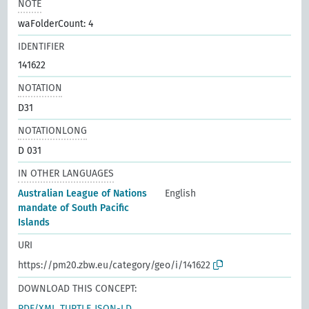
NOTE
waFolderCount: 4
IDENTIFIER
141622
NOTATION
D31
NOTATIONLONG
D 031
IN OTHER LANGUAGES
Australian League of Nations
English
mandate of South Pacific
Islands
URI
https://pm20.zbw.eu/category/geo/i/141622
DOWNLOAD THIS CONCEPT:
RDF/XML
TURTLE
JSON-LD