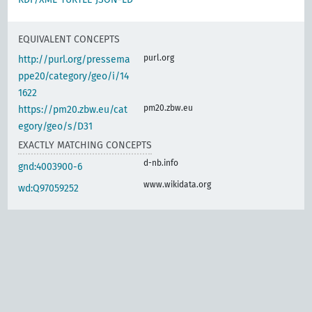
EQUIVALENT CONCEPTS
purl.org
http://purl.org/pressema
ppe20/category/geo/i/14
1622
pm20.zbw.eu
https://pm20.zbw.eu/cat
egory/geo/s/D31
EXACTLY MATCHING CONCEPTS
d-nb.info
gnd:4003900-6
www.wikidata.org
wd:Q97059252