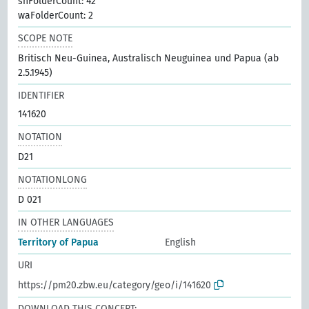
shFolderCount: 42
waFolderCount: 2
SCOPE NOTE
Britisch Neu-Guinea, Australisch Neuguinea und Papua (ab
2.5.1945)
IDENTIFIER
141620
NOTATION
D21
NOTATIONLONG
D 021
IN OTHER LANGUAGES
Territory of Papua
English
URI
https://pm20.zbw.eu/category/geo/i/141620
DOWNLOAD THIS CONCEPT: