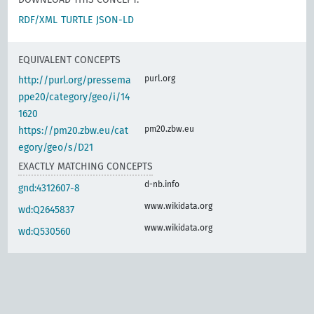
RDF/XML
TURTLE
JSON-LD
EQUIVALENT CONCEPTS
purl.org
http://purl.org/pressema
ppe20/category/geo/i/14
1620
pm20.zbw.eu
https://pm20.zbw.eu/cat
egory/geo/s/D21
EXACTLY MATCHING CONCEPTS
d-nb.info
gnd:4312607-8
www.wikidata.org
wd:Q2645837
www.wikidata.org
wd:Q530560