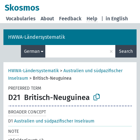
Skosmos
Vocabularies
About
Feedback
Help
|
in English
HWWA-Ländersystematik
×
German
Search
HWWA-Ländersystematik
>
Australien und südpazifischer
Inselraum
>
Britisch-Neuguinea
PREFERRED TERM
D21
Britisch-Neuguinea
BROADER CONCEPT
D1
Australien und südpazifischer Inselraum
NOTE