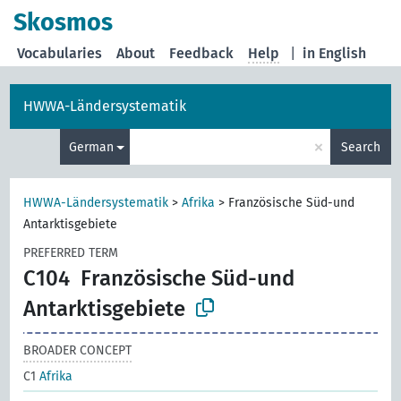
Skosmos
Vocabularies
About
Feedback
Help
|
in English
HWWA-Ländersystematik
×
German
Search
HWWA-Ländersystematik
>
Afrika
>
Französische Süd-und
Antarktisgebiete
PREFERRED TERM
C104
Französische Süd-und
Antarktisgebiete
BROADER CONCEPT
C1
Afrika