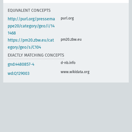
EQUIVALENT CONCEPTS
purl.org
http://purl.org/pressema
ppe20/category/geo/i/14
1468
pm20.zbw.eu
https://pm20.zbw.eu/cat
egory/geo/s/C104
EXACTLY MATCHING CONCEPTS
d-nb.info
gnd:4480857-4
www.wikidata.org
wd:Q129003