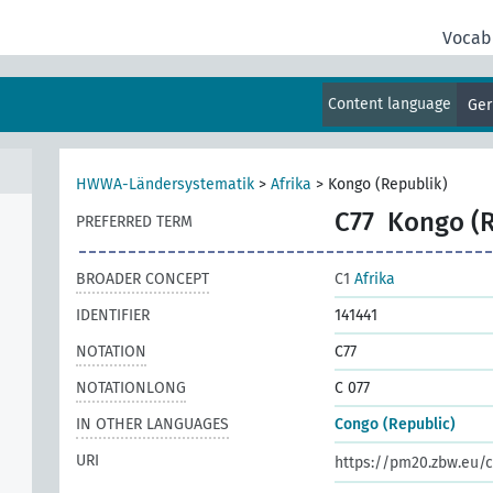
Vocab
Content language
Ge
HWWA-Ländersystematik
>
Afrika
>
Kongo (Republik)
C77
Kongo (R
PREFERRED TERM
BROADER CONCEPT
C1
Afrika
IDENTIFIER
141441
NOTATION
C77
NOTATIONLONG
C 077
IN OTHER LANGUAGES
Congo (Republic)
URI
https://pm20.zbw.eu/c