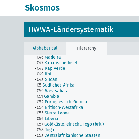
C32b
Mali
Skosmos
C33
Elfenbeinküste
C33(alt)
Senegal (- 1959)
C34
Französisch-Sudan
C35
Niger
HWWA-Ländersystematik
C36
Französisch-Guinea
C37
Elfenbeinküste, Mauretanien
C38
Benin
C4
Zentralafrika
Alphabetical
Hierarchy
C45
Azoren
C46
Madeira
C47
Kanarische Inseln
C48
Kap Verde
C49
Ifni
C4a
Sudan
C5
Südliches Afrika
C50
Westsahara
C51
Gambia
C52
Portugiesisch-Guinea
C54
Britisch-Westafrika
C55
Sierra Leone
C56
Liberia
C57
Goldküste, einschl. Togo (brit.)
C58
Togo
C5a
Zentralafrikanische Staaten