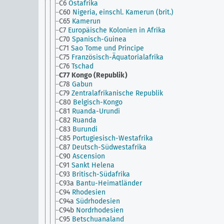
C6
Ostafrika
C60
Nigeria, einschl. Kamerun (brit.)
C65
Kamerun
C7
Europäische Kolonien in Afrika
C70
Spanisch-Guinea
C71
Sao Tome und Principe
C75
Französisch-Äquatorialafrika
C76
Tschad
C77
Kongo (Republik)
C78
Gabun
C79
Zentralafrikanische Republik
C80
Belgisch-Kongo
C81
Ruanda-Urundi
C82
Ruanda
C83
Burundi
C85
Portugiesisch-Westafrika
C87
Deutsch-Südwestafrika
C90
Ascension
C91
Sankt Helena
C93
Britisch-Südafrika
C93a
Bantu-Heimatländer
C94
Rhodesien
C94a
Südrhodesien
C94b
Nordrhodesien
C95
Betschuanaland