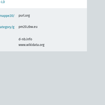
-LD
purl.org
semappe20/
pm20.zbw.eu
ategory/g
d-nb.info
www.wikidata.org