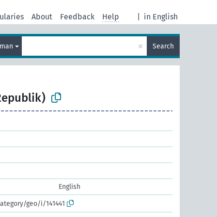
ularies
About
Feedback
Help
|
in English
×
rman
Search
epublik)
English
ategory/geo/i/141441