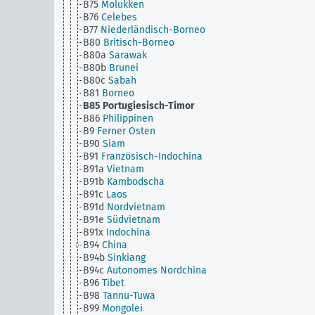
B75
Molukken
B76
Celebes
B77
Niederländisch-Borneo
B80
Britisch-Borneo
B80a
Sarawak
B80b
Brunei
B80c
Sabah
B81
Borneo
B85
Portugiesisch-Timor
B86
Philippinen
B9
Ferner Osten
B90
Siam
B91
Französisch-Indochina
B91a
Vietnam
B91b
Kambodscha
B91c
Laos
B91d
Nordvietnam
B91e
Südvietnam
B91x
Indochina
B94
China
B94b
Sinkiang
B94c
Autonomes Nordchina
B96
Tibet
B98
Tannu-Tuwa
B99
Mongolei