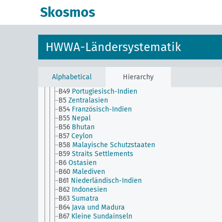
B38
Katar (1971 -)
Skosmos
B4
Malayischer Archipel
B40
Iran
B41
Afghanistan
B42
Britisch-Indien
HWWA-Ländersystematik
B42a
Indien
B42b
Pakistan
B42c
Bangladesch
B43
Birma
Alphabetical
Hierarchy
B44
Sikkim
B49
Portugiesisch-Indien
B5
Zentralasien
B54
Französisch-Indien
B55
Nepal
B56
Bhutan
B57
Ceylon
B58
Malayische Schutzstaaten
B59
Straits Settlements
B6
Ostasien
B60
Malediven
B61
Niederländisch-Indien
B62
Indonesien
B63
Sumatra
B64
Java und Madura
B67
Kleine Sundainseln