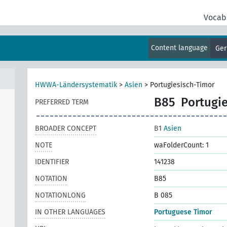
Vocab
Content language
Ge
HWWA-Ländersystematik
>
Asien
>
Portugiesisch-Timor
B85
Portugi
PREFERRED TERM
BROADER CONCEPT
B1
Asien
NOTE
waFolderCount: 1
IDENTIFIER
141238
NOTATION
B85
NOTATIONLONG
B 085
IN OTHER LANGUAGES
Portuguese Timor