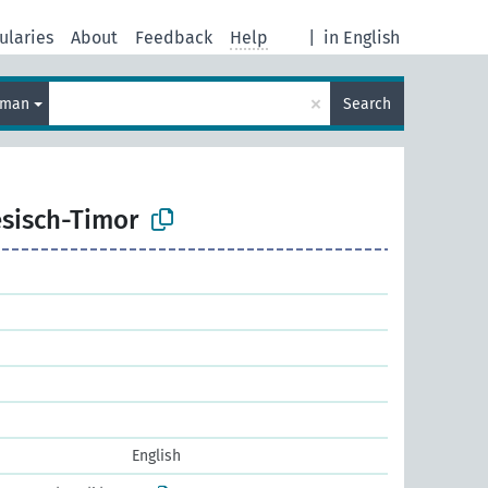
ularies
About
Feedback
Help
|
in English
×
rman
Search
esisch-Timor
English