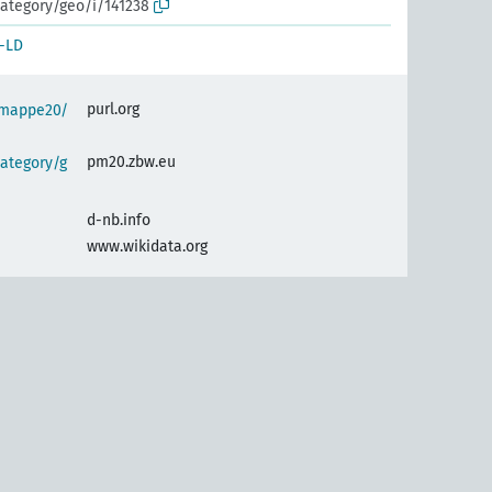
ategory/geo/i/141238
-LD
purl.org
semappe20/
pm20.zbw.eu
ategory/g
d-nb.info
www.wikidata.org