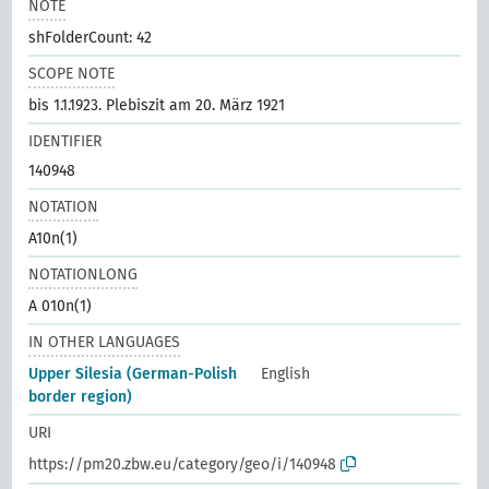
NOTE
shFolderCount: 42
SCOPE NOTE
bis 1.1.1923. Plebiszit am 20. März 1921
IDENTIFIER
140948
NOTATION
A10n(1)
NOTATIONLONG
A 010n(1)
IN OTHER LANGUAGES
Upper Silesia (German-Polish
English
border region)
URI
https://pm20.zbw.eu/category/geo/i/140948