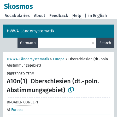
Skosmos
Vocabularies
About
Feedback
Help
|
in English
HWWA-Ländersystematik
×
German
Search
HWWA-Ländersystematik
>
Europa
>
Oberschlesien (dt.-poln.
Abstimmungsgebiet)
PREFERRED TERM
A10n(1)
Oberschlesien (dt.-poln.
Abstimmungsgebiet)
BROADER CONCEPT
A1
Europa