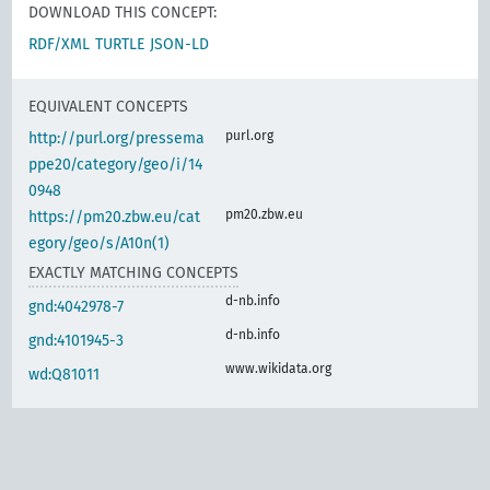
DOWNLOAD THIS CONCEPT:
RDF/XML
TURTLE
JSON-LD
EQUIVALENT CONCEPTS
purl.org
http://purl.org/pressema
ppe20/category/geo/i/14
0948
pm20.zbw.eu
https://pm20.zbw.eu/cat
egory/geo/s/A10n(1)
EXACTLY MATCHING CONCEPTS
d-nb.info
gnd:4042978-7
d-nb.info
gnd:4101945-3
www.wikidata.org
wd:Q81011