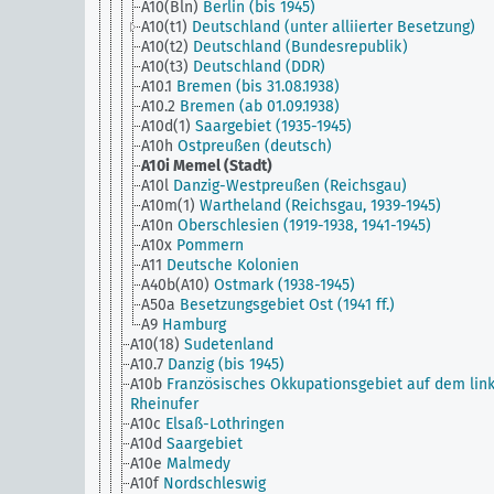
A10(Bln)
Berlin (bis 1945)
A10(t1)
Deutschland (unter alliierter Besetzung)
A10(t2)
Deutschland (Bundesrepublik)
A10(t3)
Deutschland (DDR)
A10.1
Bremen (bis 31.08.1938)
A10.2
Bremen (ab 01.09.1938)
A10d(1)
Saargebiet (1935-1945)
A10h
Ostpreußen (deutsch)
A10i
Memel (Stadt)
A10l
Danzig-Westpreußen (Reichsgau)
A10m(1)
Wartheland (Reichsgau, 1939-1945)
A10n
Oberschlesien (1919-1938, 1941-1945)
A10x
Pommern
A11
Deutsche Kolonien
A40b(A10)
Ostmark (1938-1945)
A50a
Besetzungsgebiet Ost (1941 ff.)
A9
Hamburg
A10(18)
Sudetenland
A10.7
Danzig (bis 1945)
A10b
Französisches Okkupationsgebiet auf dem lin
Rheinufer
A10c
Elsaß-Lothringen
A10d
Saargebiet
A10e
Malmedy
A10f
Nordschleswig