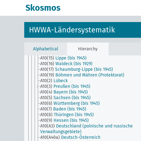
Zusammenschlüsse]
Skosmos
AG
HWWA-Ländersystematik
A1
Europa
A10
Deutschland
A10(1)
Bremen
HWWA-Ländersystematik
A10(10)
Mecklenburg-Schwerin (bis 1934)
A10(11)
Mecklenburg-Strelitz (bis 1934)
A10(12)
Oldenburg (bis 1945)
A10(13)
Braunschweig (bis 1945)
Alphabetical
Hierarchy
A10(14)
Anhalt (bis 1945)
A10(15)
Lippe (bis 1945)
A10(16)
Waldeck (bis 1929)
A10(17)
Schaumburg-Lippe (bis 1945)
A10(19)
Böhmen und Mähren (Protektorat)
A10(2)
Lübeck
A10(3)
Preußen (bis 1945)
A10(4)
Bayern (bis 1945)
A10(5)
Sachsen (bis 1945)
A10(6)
Württemberg (bis 1945)
A10(7)
Baden (bis 1945)
A10(8)
Thüringen (bis 1945)
A10(9)
Hessen (bis 1945)
A10(A3)
Deutschland (polnische und russische
Verwaltungsgebiete)
A10(A40a)
Deutsch-Österreich