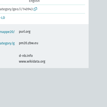
English
ategory/geo/i/140943
-LD
purl.org
semappe20/
pm20.zbw.eu
ategory/g
d-nb.info
www.wikidata.org