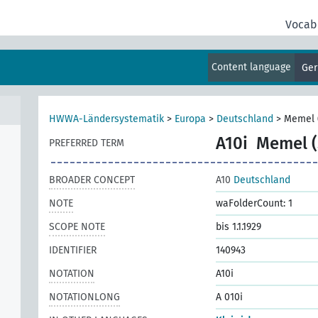
Vocab
Content language
Ge
HWWA-Ländersystematik
>
Europa
>
Deutschland
>
Memel 
A10i
Memel (
PREFERRED TERM
BROADER CONCEPT
A10
Deutschland
NOTE
waFolderCount: 1
SCOPE NOTE
bis 1.1.1929
IDENTIFIER
140943
NOTATION
A10i
NOTATIONLONG
A 010i