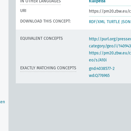
IN OTHER LANGUAGES
Klaipėda
URI
https://pm20.zbw.eu/c
DOWNLOAD THIS CONCEPT:
RDF/XML
TURTLE
JSON
EQUIVALENT CONCEPTS
http://purl.org/pres
category/geo/i/140943
https://pm20.zbw.eu/c
eo/s/A10i
EXACTLY MATCHING CONCEPTS
gnd:4038577-2
wd:Q776965
ken