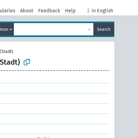
ularies
About
Feedback
Help
|
in English
×
rman
Search
(Stadt)
Stadt)