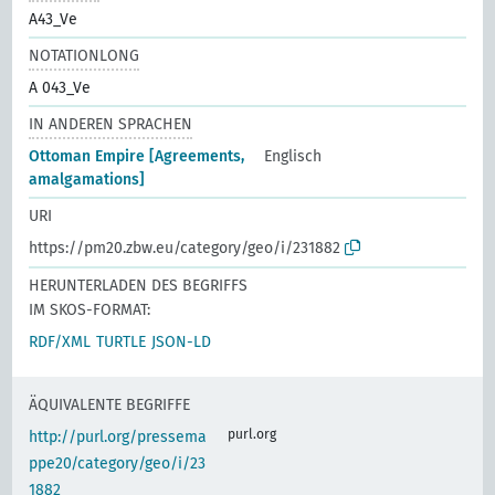
A43_Ve
NOTATIONLONG
A 043_Ve
IN ANDEREN SPRACHEN
Ottoman Empire [Agreements,
Englisch
amalgamations]
URI
https://pm20.zbw.eu/category/geo/i/231882
HERUNTERLADEN DES BEGRIFFS
IM SKOS-FORMAT:
RDF/XML
TURTLE
JSON-LD
ÄQUIVALENTE BEGRIFFE
purl.org
http://purl.org/pressema
ppe20/category/geo/i/23
1882