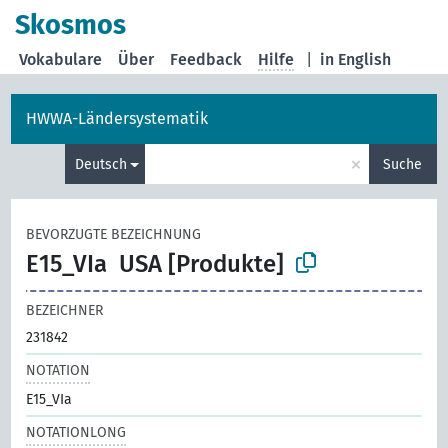
Skosmos
Vokabulare
Über
Feedback
Hilfe
|
in English
HWWA-Ländersystematik
×
Deutsch
Suche
BEVORZUGTE BEZEICHNUNG
E15_VIa
USA [Produkte]
BEZEICHNER
231842
NOTATION
E15_VIa
NOTATIONLONG