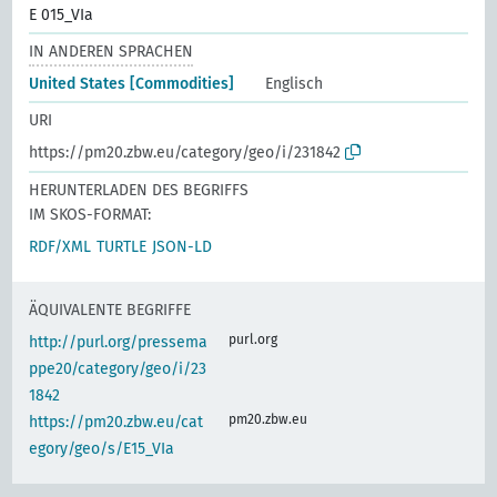
E 015_VIa
IN ANDEREN SPRACHEN
United States [Commodities]
Englisch
URI
https://pm20.zbw.eu/category/geo/i/231842
HERUNTERLADEN DES BEGRIFFS
IM SKOS-FORMAT:
RDF/XML
TURTLE
JSON-LD
ÄQUIVALENTE BEGRIFFE
purl.org
http://purl.org/pressema
ppe20/category/geo/i/23
1842
pm20.zbw.eu
https://pm20.zbw.eu/cat
egory/geo/s/E15_VIa