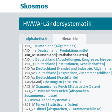
Skosmos
HWWA-Ländersystematik
Alphabetisch
Hierarchie
A10_I
Deutschland [Allgemeines]
A10_IIIa
Deutschland [Produktionsmittel]
A10_IV
Deutschland [Statistische Daten]
A10_Ic
Deutschland [Ausstellungen, Kongresse, Messen
A10_Ig
Deutschland [Institutionen, Gesellschaften]
A10_Va
Deutschland [Handel und Industrie, Allgemeine
A10_Ve
Deutschland [Absprachen, Zusammenschlüsse]
A10_Vx
Deutschland [Frachttarife]
A40c(A40d)
Oberungarn (1938-1940)
A43_IV
Osmanisches Reich [Statistische Daten]
A43_Ve
Osmanisches Reich [Absprachen,
Zusammenschlüsse]
AG
HWWA-Ländersystematik
B21_IV
Türkei [Statistische Daten]
B21_Ve
Türkei [Absprachen, Zusammenschlüsse]