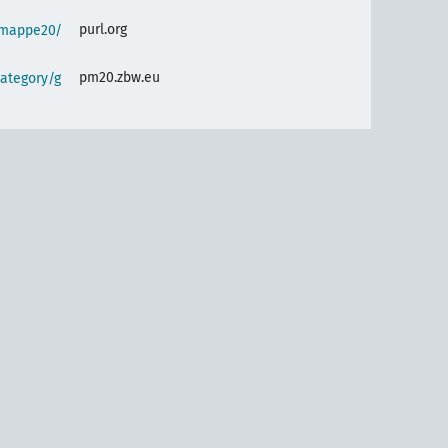
purl.org
semappe20/
pm20.zbw.eu
ategory/g