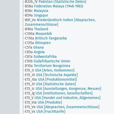
B32b_IV
Pakistan [Statistische Daten]
B58a
Föderation Malaya (1948-1963)
B58c
Malaysia
B59a
Singapur
B61_Ve
Niederländisch-Indien [Absprachen,
Zusammenschlüsse]
B90a
Thailand
C100a
Mozambik
C110a
Britisch-Tanganyika
C125a
Äthiopien
C57a
Ghana
C85a
Angola
C87a
Südwestafrika
C93b
Südafrikanische Union
D10a
Territorium Neuguinea
E15_II
USA [Arten, Vorkommen]
E15_III
USA [Technische Aspekte]
E15_IIIa
USA [Produktionsmittel]
E15_IV
USA [Statistische Daten]
E15_Ic
USA [Ausstellungen, Kongresse, Messen]
E15_Ig
USA [Institutionen, Gesellschaften]
E15_V
USA [Handel und Industrie, Allgemeines]
E15_VIa
USA [Produkte]
E15_Ve
USA [Absprachen, Zusammenschlüsse]
E15_Vx
USA [Frachttarife]