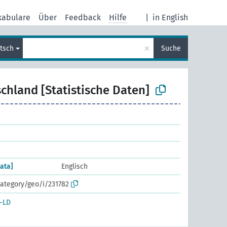
kabulare
Über
Feedback
Hilfe
|
in English
×
tsch
Suche
chland [Statistische Daten]
ata]
Englisch
ategory/geo/i/231782
-LD