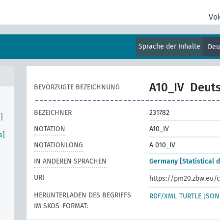
Vo
Sprache der Inhalte
Deu
A10_IV
Deuts
BEVORZUGTE BEZEICHNUNG
BEZEICHNER
231782
]
NOTATION
A10_IV
s]
NOTATIONLONG
A 010_IV
IN ANDEREN SPRACHEN
Germany [Statistical d
URI
https://pm20.zbw.eu/c
HERUNTERLADEN DES BEGRIFFS
RDF/XML
TURTLE
JSON
IM SKOS-FORMAT: