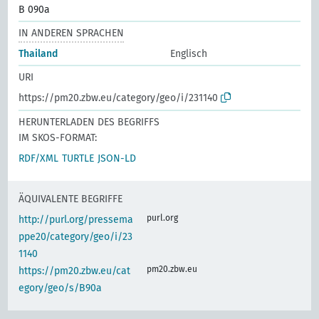
B 090a
IN ANDEREN SPRACHEN
Thailand
Englisch
URI
https://pm20.zbw.eu/category/geo/i/231140
HERUNTERLADEN DES BEGRIFFS
IM SKOS-FORMAT:
RDF/XML
TURTLE
JSON-LD
ÄQUIVALENTE BEGRIFFE
purl.org
http://purl.org/pressema
ppe20/category/geo/i/23
1140
pm20.zbw.eu
https://pm20.zbw.eu/cat
egory/geo/s/B90a